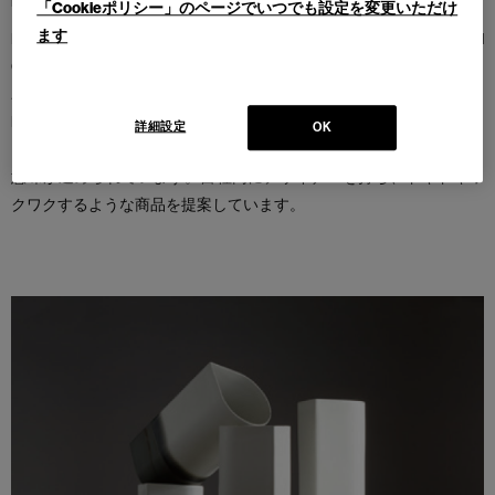
HOUSE DOCTOR
「Cookieポリシー」のページでいつでも設定を変更いただけ
ます
Rikke Johl Jensen（リッケ・ユール・イエンセン）、Gitte Juhl
Capel（ギッテ・ユール・カペル）、Klaus Johl Pedersen（クラウス・
ユール・ペデルセン）の3人兄弟によって、2001年に設立された
HOUSE DOCTOR（ハウスドクター）。このブランド名には、ユニー
詳細設定
OK
クで自分のためのインテリアを作るための治療法を提案するという
意味が込められています。自社内にデザイナーを持ち、ドキドキワ
クワクするような商品を提案しています。