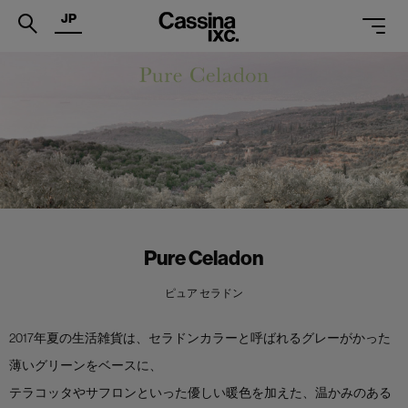
JP
.
PRODUCTS
SERVICES
PROJECTS
MAGAZINE
Pure Celadon
SUPPORT
SHOPS
ピュア セラドン
CATALOGUES
2017年夏の生活雑貨は、セラドンカラーと呼ばれるグレーがかった
薄いグリーンをベースに、
PROFESSIONAL
テラコッタやサフロンといった優しい暖色を加えた、温かみのある
ONLINE STORE
お問合せ