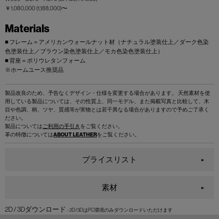
￥1,080,000 (1,188,000)〜
Materials
■ フレーム＝アメリカンウォールナット材（ナチュラル塗装仕上／ダーク色染
色塗装仕上／ブラウン染色塗装仕上／モカ色染色塗装仕上）
■ 背座＝ポリウレタンフォーム
※ホームユース推奨品
製品改良のため、予告なくデザイン・仕様を変更する場合があります。 天然素材を使
用している製品については、その性質上、同一モデル、また掲載写真と比較して、木
目や色調、柄、ツヤ、質感等が実物とは若干異なる場合がありますので予めご了承く
ださい。
製品については
ご利用の手引き
をご覧ください。
革の特徴については
ABOUT LEATHER
をご覧ください。
プライスリスト
素材
2D / 3Dダウンロード