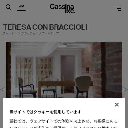
JP
.
TERESA CON BRACCIOLI
テレーザ コン ブラッチョーリ アームチェア
PRODUCTS
SERVICES
PROJECTS
MAGAZINE
SUPPORT
SHOPS
CATALOGUES
当サイトではクッキーを使用しています
PROFESSIONAL
当社では、ウェブサイトでの体験を向上させ、お客様にあっ
ONLINE STORE
お問合せ
たコンテンツや広告のご提供や、トラフィックを分析するた