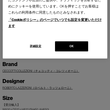
めにクッキーを使用しています。OKを押すことでお客様は
これらの利用条件に同意したものとみなされます。
「Cookieポリシー」のページでいつでも設定を変更いただけ
ます
全体のラインにチェコッティ・コレツィオーニらしさを表現しつつ、シ
ートにパッディングを施しバックレストもファブックやレザーで張りく
るんだチェアです。木の質感と張地の心地よさをバランスよく取り入れ
詳細設定
OK
たデザインで、快適性も与えてくれます。
Brand
CECCOTTI COLLEZIONI（チェコッティ・コレツィオーニ）
Designer
ROBERTO LAZZERONI（ロベルト・ラッツェローニ）
Size
【受注輸入】
W600 × D570 × H870 (SH450, AH650)