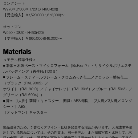
ロングシート
W970 × D1360 × H720 (SH460(420))
【受注輸入】￥1,520,000 (1,672,000)〜
オットマン
W950 × D820 × H460(420)
【受注輸入】￥860,000 (946,000)〜
Materials
＜モデル標準仕様＞
■ 本体＝木製ベース・マイクロフォーム（BioFoam?）・リサイクルポリエステ
ルパッディング（再生PET100％）
■ フレーム＝スティールフレーム・クロムめっき仕上／グロッシー塗装仕上
（ブラック（RAL 9005）／
ホワイト（RAL 9010）／チャイナレッド（RAL 3016）／ブルー（RAL 5013）／
グリーン（RAL6004））
■ 脚＝［1人掛］前脚：キャスター、後脚：ABS樹脂、［2人掛／3人掛／ロング
シート］ ABS、
［オットマン］キャスター
製品改良のため、予告なくデザイン・仕様を変更する場合があります。 天然素材を使
用している製品については、その性質上、同一モデル、また掲載写真と比較して、木
目や色調、柄、ツヤ、質感等が実物とは若干異なる場合がありますので予めご了承く