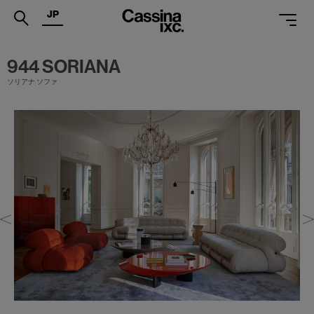
JP
.
944 SORIANA
PRODUCTS
ソリアナ ソファ
SERVICES
PROJECTS
MAGAZINE
SUPPORT
SHOPS
CATALOGUES
PROFESSIONAL
ONLINE STORE
お問合せ