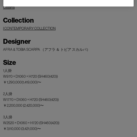
Cassina
Collection
I CONTEMPORARY COLLECTION
Designer
AFRA & TOBIA SCARPA （アフラ ＆ トビア スカルパ）
Size
1人掛
W970 × D1060 × H720 (SH460(420))
￥1,290,000(1,419,000)〜
2人掛
W1770 × D1060 × H720 (SH460(420))
￥2,200,000 (2,420,000)〜
3人掛
W2520 × D1060 × H720 (SH460(420))
￥3,110,000 (3,421,000)〜