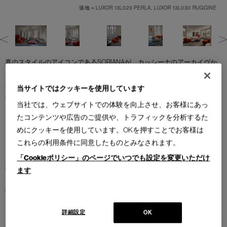
INE
張地＝LUXOR 13L023 PERLA, LUXOR 13L030 RUGGINE
真のスタイルのアイコンであるSORIANAが、カッシーナのアーカイヴか
ら復活しました。1969年にアフラ＆トビア・スカルパによってデザインさ
れ、翌年にはコンパッソ・ドーロ賞を受賞。その量感あふれる曲線が特
当サイトではクッキーを使用しています
徴で、ギャザーを作るために大きな張地でクッションを包み、巨大な金
当社では、ウェブサイトでの体験を向上させ、お客様にあっ
属の留め金で固定しています。カッシーナは、ブラック、ブルー、チャ
たコンテンツや広告のご提供や、トラフィックを分析するた
イナレッド、グリーン、ホワイトに塗装されたメタルフレームと豊富な
めにクッキーを使用しています。OKを押すことでお客様は
ファブリック、レザーを組み合わせ、さまざまな色のコンビネーション
これらの利用条件に同意したものとみなされます。
を選択できるようにしました。 デザインコンセプトと特徴的で魅力的な
見た目を継承したまま、その構造と素材は完全に再開発されています。
「Cookieポリシー」のページでいつでも設定を変更いただけ
環境への影響を低減しより快適にすることを目的とした環境配慮型仕様
ます
で生まれ変わりました。これはCassina R&Dセンターとミラノ工科大学
Poli.designが協働するCassina LABの研究成果です。
詳細設定
OK
Brand