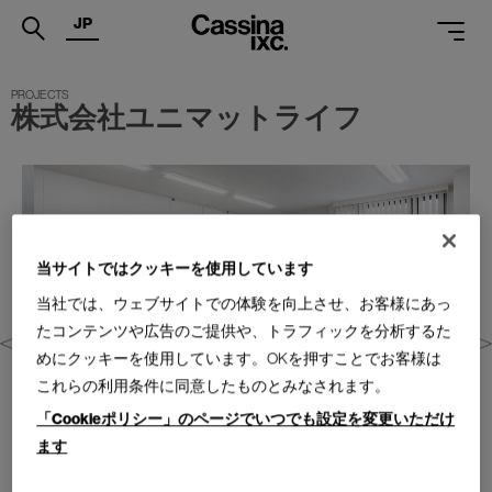
JP
.
株式会社ユニマットライフ
PRODUCTS
SERVICES
PROJECTS
MAGAZINE
当サイトではクッキーを使用しています
当社では、ウェブサイトでの体験を向上させ、お客様にあっ
SUPPORT
たコンテンツや広告のご提供や、トラフィックを分析するた
SHOPS
めにクッキーを使用しています。OKを押すことでお客様は
これらの利用条件に同意したものとみなされます。
CATALOGUES
「Cookieポリシー」のページでいつでも設定を変更いただけ
PROFESSIONAL
ます
ONLINE STORE
お問合せ