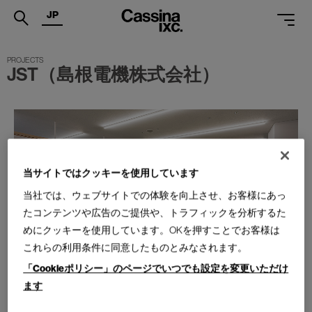
JP
.
JST（島根電機株式会社）
PRODUCTS
SERVICES
PROJECTS
MAGAZINE
当サイトではクッキーを使用しています
当社では、ウェブサイトでの体験を向上させ、お客様にあっ
SUPPORT
たコンテンツや広告のご提供や、トラフィックを分析するた
SHOPS
めにクッキーを使用しています。OKを押すことでお客様は
これらの利用条件に同意したものとみなされます。
CATALOGUES
「Cookieポリシー」のページでいつでも設定を変更いただけ
PROFESSIONAL
ます
ONLINE STORE
お問合せ