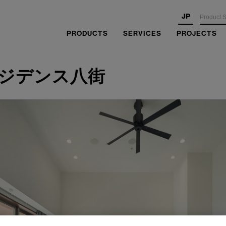
JP
PRODUCTS
SERVICES
PROJECTS
ジデンス八街