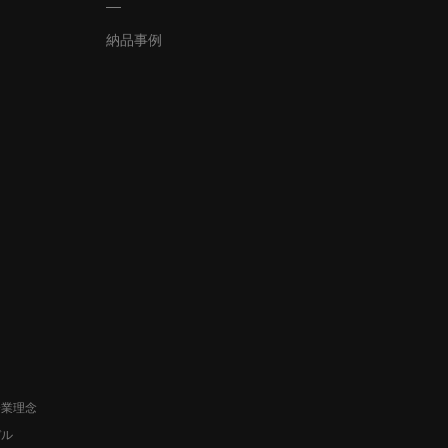
納品事例
企業理念
デル