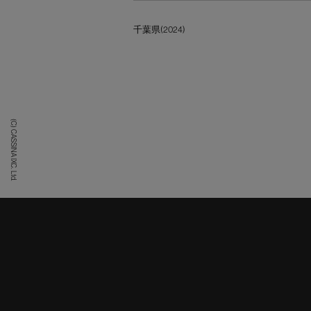
千葉県(2024)
(C) CASSINA IXC. Ltd.