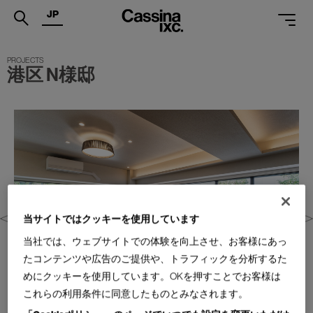
JP
.
港区 N様邸
PRODUCTS
SERVICES
PROJECTS
MAGAZINE
SUPPORT
当サイトではクッキーを使用しています
SHOPS
当社では、ウェブサイトでの体験を向上させ、お客様にあっ
CATALOGUES
たコンテンツや広告のご提供や、トラフィックを分析するた
めにクッキーを使用しています。OKを押すことでお客様は
PROFESSIONAL
これらの利用条件に同意したものとみなされます。
ONLINE STORE
お問合せ