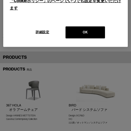
「Cookieポリシー」のページでいつでも設定を変更いただけ
ます
詳細設定
OK
東京都(2023)
PRODUCTS
PRODUCTS
商品
367 HOLA
BIRD
オラ アームチェア
バード システムソファ
Design : HANNES WETTSTEIN
Design : IXC R&D
Cassina | Contemporary Collection
IXC
2人掛／オットマン／システムソファ