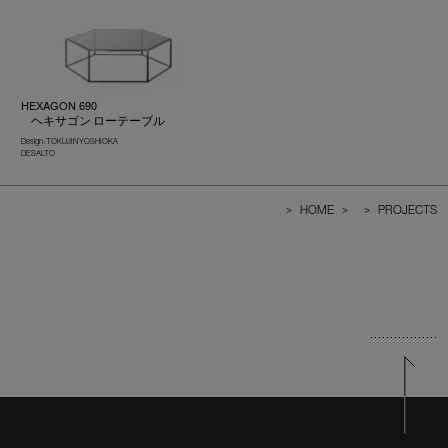
HEXAGON 690
ヘキサゴン ローテーブル
Design : TOKUJIN YOSHIOKA
DESALTO
>
HOME
>
>
PROJECTS