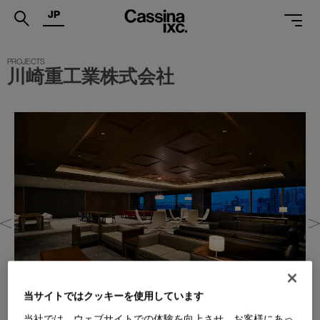
JP
.
川崎重工業株式会社
PRODUCTS
SERVICES
PROJECTS
MAGAZINE
SUPPORT
SHOPS
CATALOGUES
PROFESSIONAL
当サイトではクッキーを使用しています
ONLINE STORE
お問合せ
当社では、ウェブサイトでの体験を向上させ、お客様にあっ