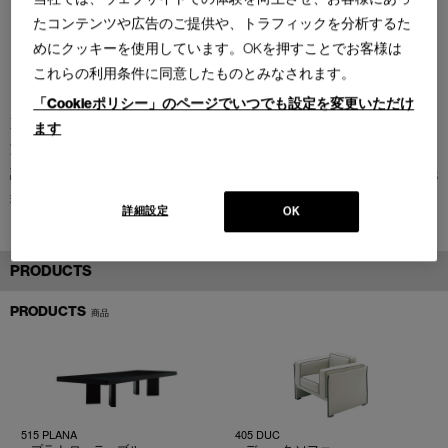
たコンテンツや広告のご提供や、トラフィックを分析するた
めにクッキーを使用しています。OKを押すことでお客様は
これらの利用条件に同意したものとみなされます。
「Cookieポリシー」のページでいつでも設定を変更いただけ
東京都(2022)
ます
施主：
川崎重工業株式会社
設計：
三井デザインテック株式会社
（設計担当：梅岡 佐知子、営業担当：相庭 武
瑠）
詳細設定
OK
PRODUCTS
PRODUCTS
商品
515 PLANA
405 DUC