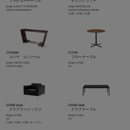
プラナ ローテーブル
デュック ソファ
Design : CHARLOTTE PERRIAND
Design : MARIO BELLINI
Cassina | I Maestri Collection
Cassina | Contemporary Collection
1人掛／2人掛／3人掛
COSIMA
FLOW
コジマ コンソール
フロー テーブル
Design : PHILIPPE HUREL
Design : IXC R&D
PHILIPPE HUREL
IXC
GRAB large
GRAB table
グラブ ラージ ソファ
グラブ テーブル
Design : IXC R&D
Design : IXC R&D
IXC
IXC
1人掛／2人掛／3人掛／オットマン