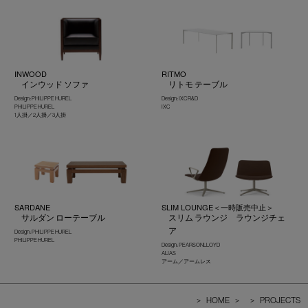
INWOOD
RITMO
インウッド ソファ
リトモ テーブル
Design : PHILIPPE HUREL
Design : IXC R&D
PHILIPPE HUREL
IXC
1人掛／2人掛／3人掛
SARDANE
SLIM LOUNGE＜一時販売中止＞
サルダン ローテーブル
スリム ラウンジ ラウンジチェ
ア
Design : PHILIPPE HUREL
PHILIPPE HUREL
Design : PEARSONLLOYD
ALIAS
アーム／アームレス
>
HOME
>
>
PROJECTS