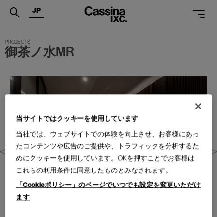
JP
.
御茶ノ水MR
PRODUCTS
SERVICES
PROJECTS
MAGAZINE
当サイトではクッキーを使用しています
当社では、ウェブサイトでの体験を向上させ、お客様にあっ
SUPPORT
たコンテンツや広告のご提供や、トラフィックを分析するた
SHOPS
めにクッキーを使用しています。OKを押すことでお客様は
これらの利用条件に同意したものとみなされます。
CATALOGUES
「Cookieポリシー」のページでいつでも設定を変更いただけ
PROFESSIONAL
ます
ONLINE STORE
お問合せ