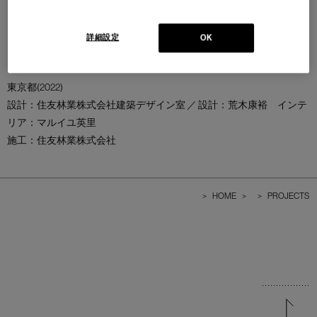
詳細設定
OK
東京都(2022)
設計：住友林業株式会社建築デザイン室 ／ 設計：荒木康裕 インテ
リア：マルイユ英里
施工：住友林業株式会社
>
HOME
>
>
PROJECTS