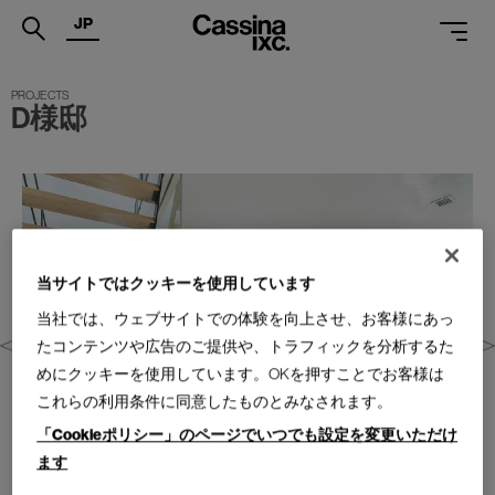
JP
.
D様邸
PRODUCTS
SERVICES
PROJECTS
MAGAZINE
当サイトではクッキーを使用しています
SUPPORT
当社では、ウェブサイトでの体験を向上させ、お客様にあっ
たコンテンツや広告のご提供や、トラフィックを分析するた
SHOPS
めにクッキーを使用しています。OKを押すことでお客様は
これらの利用条件に同意したものとみなされます。
CATALOGUES
「Cookieポリシー」のページでいつでも設定を変更いただけ
PROFESSIONAL
ます
ONLINE STORE
お問合せ