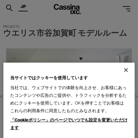
JP
.
ウエリス市谷加賀町 モデルルーム
PRODUCTS
SERVICES
PROJECTS
MAGAZINE
当サイトではクッキーを使用しています
SUPPORT
当社では、ウェブサイトでの体験を向上させ、お客様にあっ
たコンテンツや広告のご提供や、トラフィックを分析するた
SHOPS
めにクッキーを使用しています。OKを押すことでお客様は
これらの利用条件に同意したものとみなされます。
CATALOGUES
「Cookieポリシー」のページでいつでも設定を変更いただけ
PROFESSIONAL
ます
ONLINE STORE
お問合せ