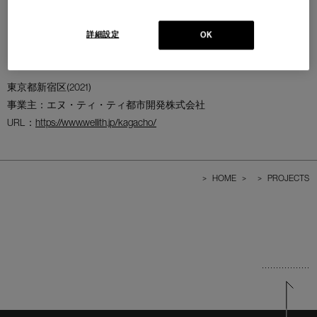
詳細設定
OK
東京都新宿区(2021)
事業主：エヌ・ティ・ティ都市開発株式会社
URL：
https://www.wellith.jp/kagacho/
>
HOME
>
>
PROJECTS