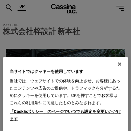
JP
.
株式会社梓設計 新本社
PRODUCTS
SERVICES
PROJECTS
MAGAZINE
当サイトではクッキーを使用しています
当社では、ウェブサイトでの体験を向上させ、お客様にあっ
SUPPORT
たコンテンツや広告のご提供や、トラフィックを分析するた
SHOPS
めにクッキーを使用しています。OKを押すことでお客様は
これらの利用条件に同意したものとみなされます。
CATALOGUES
「Cookieポリシー」のページでいつでも設定を変更いただけ
ます
PROFESSIONAL
ONLINE STORE
お問合せ