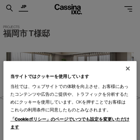
JP
.
福岡市 T様邸
PRODUCTS
SERVICES
PROJECTS
MAGAZINE
当サイトではクッキーを使用しています
当社では、ウェブサイトでの体験を向上させ、お客様にあっ
SUPPORT
たコンテンツや広告のご提供や、トラフィックを分析するた
SHOPS
めにクッキーを使用しています。OKを押すことでお客様は
これらの利用条件に同意したものとみなされます。
CATALOGUES
「Cookieポリシー」のページでいつでも設定を変更いただけ
ます
PROFESSIONAL
ONLINE STORE
お問合せ