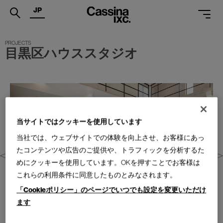
JP
.
目黒区ハウススタジオ
PRODUCTS
SERVICES
PROJECTS
MAGAZINE
当サイトではクッキーを使用しています
当社では、ウェブサイトでの体験を向上させ、お客様にあっ
SUPPORT
たコンテンツや広告のご提供や、トラフィックを分析するた
SHOPS
めにクッキーを使用しています。OKを押すことでお客様は
これらの利用条件に同意したものとみなされます。
CATALOGUES
「Cookieポリシー」のページでいつでも設定を変更いただけ
PROFESSIONAL
ます
ONLINE STORE
お問合せ