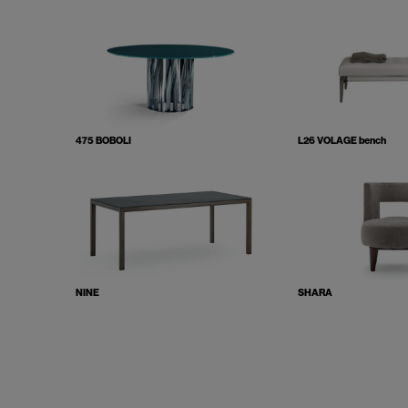
475 BOBOLI
L26 VOLAGE bench
NINE
SHARA