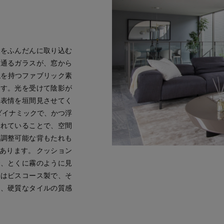
光をふんだんに取り込む
き通るガラスが、窓から
触を持つファブリック素
ます。光を受けて陰影が
な表情を垣間見させてく
ダイナミックで、かつ浮
られていることで、空間
度調整可能な背もたれも
あります。 クッション
で、とくに霧のように見
グはビスコース製で、そ
は、硬質なタイルの質感