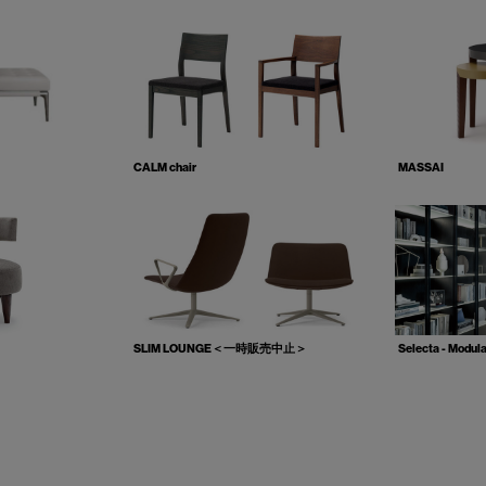
CALM chair
MASSAI
SLIM LOUNGE＜一時販売中止＞
Selecta - Modul