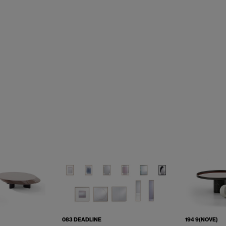
083 DEADLINE
194 9(NOVE)