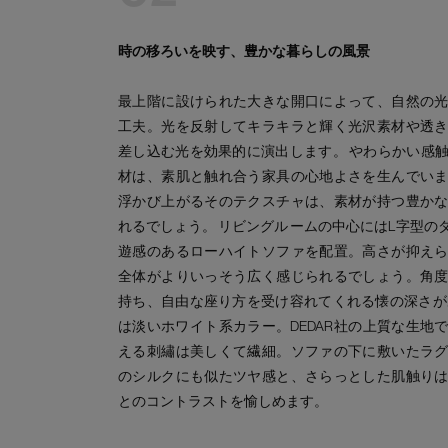
時の移ろいを映す、豊かな暮らしの風景
最上階に設けられた大きな開口によって、自然の
工夫。光を反射してキラキラと輝く光沢素材や透
差し込む光を効果的に演出します。 やわらかい感
材は、素肌と触れ合う家具の心地よさを生んでい
浮かび上がるそのテクスチャは、素材が持つ豊か
れるでしょう。 リビングル ームの中心にはL字型の
遊感のあるローハイトソファを配置。高さが抑え
全体がよりいっそう広く感じられるでしょう。角
持ち、自由な座り方を受け容れてくれる懐の深さが
は淡いホワイト系カラー。DEDAR社の上質な生地
える刺繡は美しくて繊細。ソファの下に敷いたラ
のシルクにも似たツヤ感と、さらっとした肌触り
とのコントラストを愉しめます。