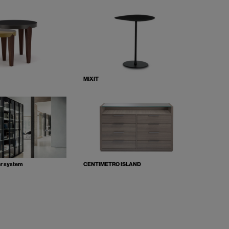
MIXIT
ar system
CENTIMETRO ISLAND