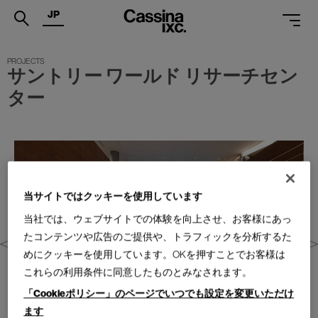
JP
.
サントリー ワールド リサーチセン
PRODUCTS
ター
SERVICES
PROJECTS
MAGAZINE
当サイトではクッキーを使用しています
SUPPORT
当社では、ウェブサイトでの体験を向上させ、お客様にあっ
SHOPS
たコンテンツや広告のご提供や、トラフィックを分析するた
めにクッキーを使用しています。OKを押すことでお客様は
CATALOGUES
これらの利用条件に同意したものとみなされます。
PROFESSIONAL
「Cookieポリシー」のページでいつでも設定を変更いただけ
ます
ONLINE STORE
お問合せ