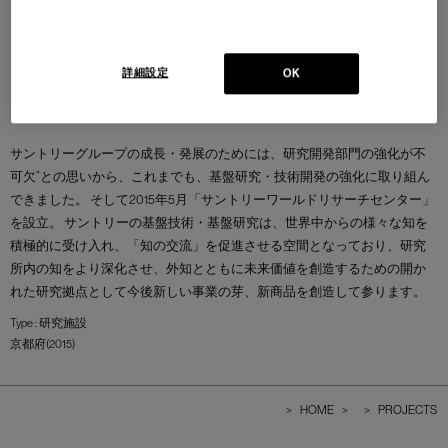
詳細設定
OK
サントリーグループの成長・発展のためには、研究開発部門の強化が不
可欠”との思いから、これまでも、基盤研究・技術開発の強化に取り組ん
できました。 そして2015年5月「サントリーワールドリサーチセンター」
を設立。 サントリーの基盤技術・基盤研究は、世界中からの様々な知を
積極的に受け入れ、「知の交流」を促進させる空間となっており、研究
所内の知をより深化させ、外知とともに未来価値を創造するための開か
れた研究拠点として今後新しい事業の芽、新商品を創造して参ります。
Type : 研究施設
京都府(2015)
>
HOME
>
>
PROJECTS