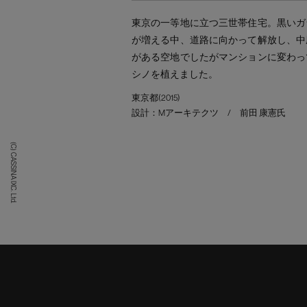
東京の一等地に立つ三世帯住宅。黒いガ
が増える中、道路に向かって解放し、中
がある空地でしたがマンションに変わっ
シノを植えました。
東京都(2015)
設計：Mアーキテクツ / 前田 康憲氏
(C) CASSINA IXC. Ltd.