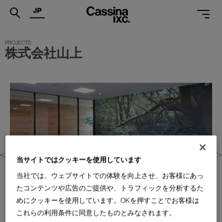
JP
.
株式会社山上
PRODUCTS
SERVICES
PROJECTS
MAGAZINE
SUPPORT
SHOPS
当サイトではクッキーを使用しています
当社では、ウェブサイトでの体験を向上させ、お客様にあっ
CATALOGUES
たコンテンツや広告のご提供や、トラフィックを分析するた
めにクッキーを使用しています。OKを押すことでお客様は
PROFESSIONAL
これらの利用条件に同意したものとみなされます。
ONLINE STORE
お問合せ