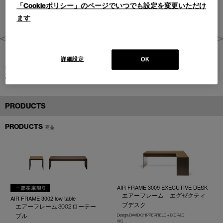
「Cookieポリシー」のページでいつでも設定を変更いただけ
ます
詳細設定
OK
兵庫県神戸市(2017)
設計：
株式会社リンクアップ / LINKUP CO.,LTD.
PRODUCTS
PRODUCTS
商品
AIR FRAME 3009 EXECUTIVE DESK
エアーフレーム エグゼクティ
AIR FRAME 3002 low table
ブデスク
エアーフレーム 3002 ローテー
ブル
Design : DAVID CHIPPERFIELD＋IXC R&D
IXC