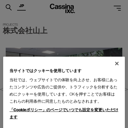
JP
.
株式会社山上
PRODUCTS
SERVICES
PROJECTS
MAGAZINE
当サイトではクッキーを使用しています
当社では、ウェブサイトでの体験を向上させ、お客様にあっ
SUPPORT
たコンテンツや広告のご提供や、トラフィックを分析するた
SHOPS
めにクッキーを使用しています。OKを押すことでお客様は
これらの利用条件に同意したものとみなされます。
CATALOGUES
「Cookieポリシー」のページでいつでも設定を変更いただけ
PROFESSIONAL
ます
ONLINE STORE
お問合せ