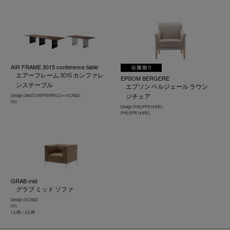
AIR FRAME 3015 conference table
エアーフレーム 3015 カンファレ
EPSOM BERGERE
ンステーブル
エプソン ベルジェール ラウン
ジチェア
Design : DAVID CHIPPERFIELD＋IXC R&D
IXC
Design : PHILIPPE HUREL
PHILIPPE HUREL
GRAB mid
グラブ ミッド ソファ
Design : IXC R&D
IXC
1人掛／3人掛