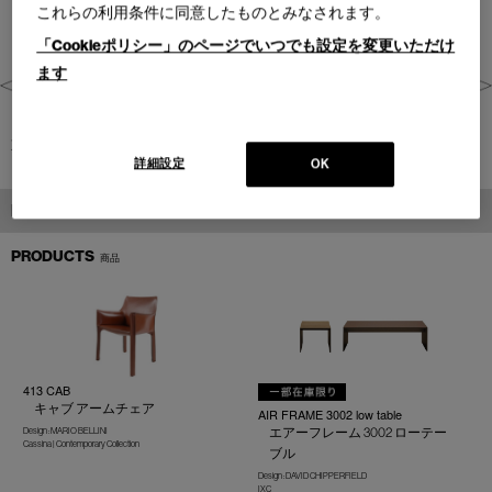
これらの利用条件に同意したものとみなされます。
「Cookieポリシー」のページでいつでも設定を変更いただけ
ます
東京都(2016)
詳細設定
OK
PRODUCTS
PRODUCTS
商品
413 CAB
キャブ アームチェア
AIR FRAME 3002 low table
エアーフレーム 3002 ローテー
Design : MARIO BELLINI
Cassina | Contemporary Collection
ブル
Design : DAVID CHIPPERFIELD
IXC