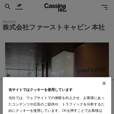
JP
.
株式会社ファーストキャビン 本社
PRODUCTS
SERVICES
PROJECTS
MAGAZINE
SUPPORT
SHOPS
当サイトではクッキーを使用しています
CATALOGUES
当社では、ウェブサイトでの体験を向上させ、お客様にあっ
PROFESSIONAL
たコンテンツや広告のご提供や、トラフィックを分析するた
めにクッキーを使用しています。OKを押すことでお客様は
ONLINE STORE
お問合せ