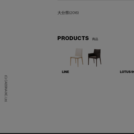
大分県(2016)
PRODUCTS
商品
LINE
LOTUS th
(C) CASSINA IXC. Ltd.