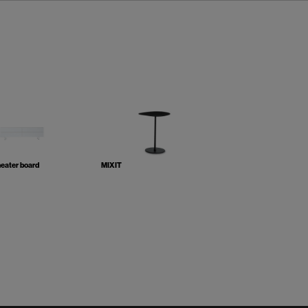
eater board
MIXIT