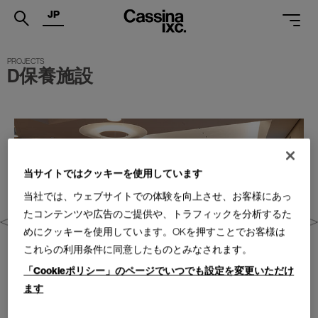
JP
.
D保養施設
PRODUCTS
SERVICES
PROJECTS
MAGAZINE
当サイトではクッキーを使用しています
当社では、ウェブサイトでの体験を向上させ、お客様にあっ
SUPPORT
たコンテンツや広告のご提供や、トラフィックを分析するた
SHOPS
めにクッキーを使用しています。OKを押すことでお客様は
これらの利用条件に同意したものとみなされます。
CATALOGUES
「Cookieポリシー」のページでいつでも設定を変更いただけ
PROFESSIONAL
ます
ONLINE STORE
お問合せ