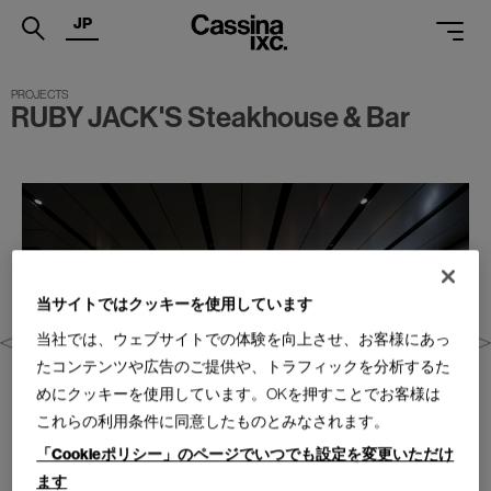
JP
.
RUBY JACK'S Steakhouse & Bar
PRODUCTS
SERVICES
PROJECTS
MAGAZINE
当サイトではクッキーを使用しています
SUPPORT
当社では、ウェブサイトでの体験を向上させ、お客様にあっ
SHOPS
たコンテンツや広告のご提供や、トラフィックを分析するた
めにクッキーを使用しています。OKを押すことでお客様は
CATALOGUES
これらの利用条件に同意したものとみなされます。
PROFESSIONAL
「Cookieポリシー」のページでいつでも設定を変更いただけ
ます
ONLINE STORE
お問合せ