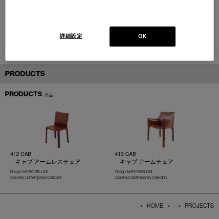
詳細設定
OK
PRODUCTS
PRODUCTS
商品
412 CAB
413 CAB
キャブ アームレスチェア
キャブ アームチェア
Design : MARIO BELLINI
Design : MARIO BELLINI
Cassina | Contemporary Collection
Cassina | Contemporary Collection
>
HOME
>
>
PROJECTS