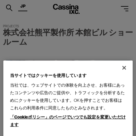
JP
.
株式会社熊平製作所 本館ビル ショー
PRODUCTS
ルーム
SERVICES
PROJECTS
MAGAZINE
当サイトではクッキーを使用しています
当社では、ウェブサイトでの体験を向上させ、お客様にあっ
SUPPORT
たコンテンツや広告のご提供や、トラフィックを分析するた
SHOPS
めにクッキーを使用しています。OKを押すことでお客様は
これらの利用条件に同意したものとみなされます。
CATALOGUES
「Cookieポリシー」のページでいつでも設定を変更いただけ
PROFESSIONAL
ます
ONLINE STORE
お問合せ