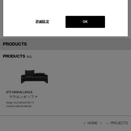
詳細設定
OK
PRODUCTS
PRODUCTS
商品
675 MARALUNGA
マラルンガ ソファ
Design : VICO MAGISTRETTI
Cassina | I Maestri Collection
>
HOME
>
>
PROJECTS