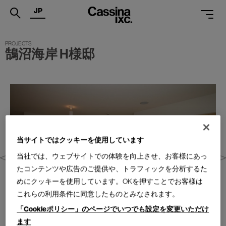
JP
.
鵠沼海岸 H様邸
PRODUCTS
SERVICES
PROJECTS
MAGAZINE
当サイトではクッキーを使用しています
SUPPORT
当社では、ウェブサイトでの体験を向上させ、お客様にあっ
SHOPS
たコンテンツや広告のご提供や、トラフィックを分析するた
めにクッキーを使用しています。OKを押すことでお客様は
CATALOGUES
これらの利用条件に同意したものとみなされます。
PROFESSIONAL
「Cookieポリシー」のページでいつでも設定を変更いただけ
ます
ONLINE STORE
お問合せ