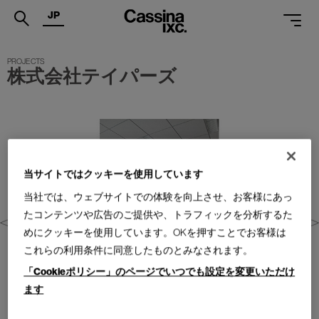
JP
.
株式会社テイパーズ
PRODUCTS
SERVICES
PROJECTS
MAGAZINE
当サイトではクッキーを使用しています
当社では、ウェブサイトでの体験を向上させ、お客様にあっ
SUPPORT
たコンテンツや広告のご提供や、トラフィックを分析するた
SHOPS
めにクッキーを使用しています。OKを押すことでお客様は
これらの利用条件に同意したものとみなされます。
CATALOGUES
「Cookieポリシー」のページでいつでも設定を変更いただけ
ます
PROFESSIONAL
ONLINE STORE
お問合せ