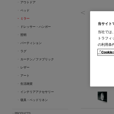
アウトドア
ベッド
ミラー
当サイト
ドレッサー・ハンガー
当社では
照明
トラフィ
パーティション
の利用条
ラグ
「Cook
カーテン／ファブリック
レザー
アート
生活雑貨
インテリアアクセサリー
寝具・ベッドリネン
PRODUCTS