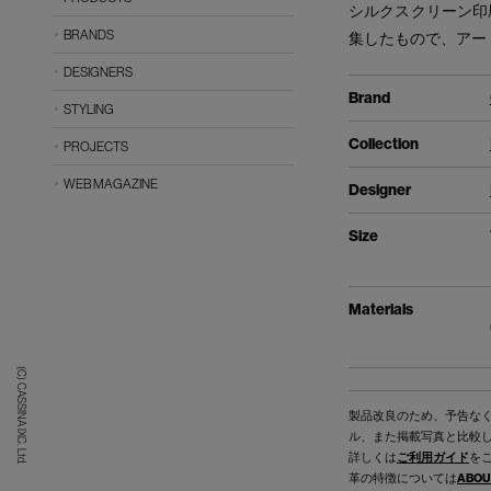
シルクスクリーン印
BRANDS
集したもので、アー
DESIGNERS
Brand
STYLING
Collection
PROJECTS
WEB MAGAZINE
Designer
Size
Materials
(C) CASSINA IXC. Ltd.
製品改良のため、予告な
ル、また掲載写真と比較
詳しくは
ご利用ガイド
を
革の特徴については
ABOU