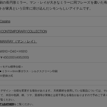
刷の長円形ミラー。マン・レイが大きなミラーに同フレーズを書いた
トが家具という日常に溶け込んだシモンらしいアイテムです。
Cassina
I CONTEMPORARY COLLECTION
MAN RAY （マン・レイ）
W910 × D40 × H1810
￥450,000 (495,000)
＜モデル標準仕様＞
■ ミラー＝6mm厚ガラス・シルクスクリーン印刷
※壁掛け式
くデザイン・仕様を変更する場合があります。 天然素材を使用している製品については、そ
して、木目や色調、柄、ツヤ、質感等が実物とは若干異なる場合がありますので予めご了承
ご覧ください。
T LEATHER
をご覧ください。