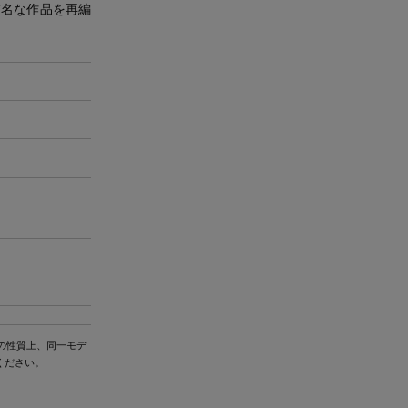
有名な作品を再編
の性質上、同一モデ
ください。