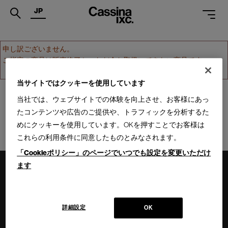
JP
.
申し訳ございません。
ご指定の商品は販売終了か、ただ今お取扱いできない商品です。
PRODUCTS
ホームへ戻る
SERVICES
当サイトではクッキーを使用しています
当社では、ウェブサイトでの体験を向上させ、お客様にあっ
PROJECTS
たコンテンツや広告のご提供や、トラフィックを分析するた
MAGAZINE
めにクッキーを使用しています。OKを押すことでお客様は
これらの利用条件に同意したものとみなされます。
SUPPORT
「Cookieポリシー」のページでいつでも設定を変更いただけ
SHOPS
ます
CATALOGUES
PROFESSIONAL
詳細設定
OK
ONLINE STORE
お問合せ