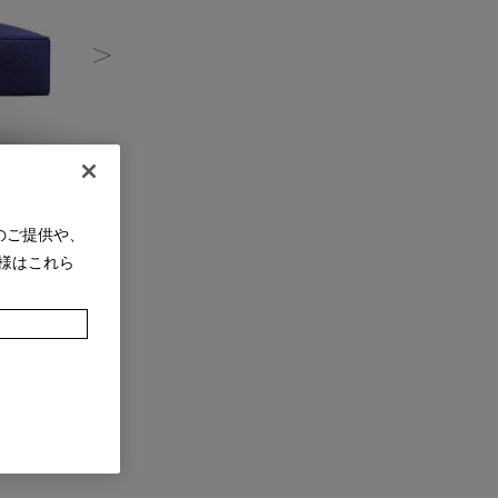
のご提供や、
様はこれら
※廃盤サイズ