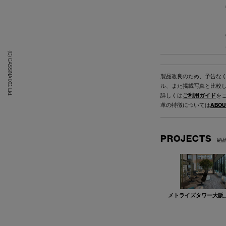
(C) CASSINA IXC. Ltd.
製品改良のため、予告な
ル、また掲載写真と比較
詳しくは
ご利用ガイド
を
革の特徴については
ABOU
PROJECTS
納
メトライズタワー大阪