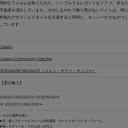
理的なフォルムを取り入れた、シンプルでエレガントなソファ。背も
浮遊感を演出しています。そのしなやかで飾り気のないラインは、特
本物のデザインとスタイルを主張すると同時に、カッシーナのものづ
しています。
Cassina
Cassina Contemporary Collection
JEAN MARIE MASSAUD （ジャン・マリー・マッソー）
【受注輸入】
W1800 × D900(600) × H720 (SH360)
￥1,260,000 (1,386,000)〜
＜モデル標準仕様＞
■ 背・座＝スティールフレーム内部構造・モールドポリウレタンフォーム
■ 脚＝スティール・クロムめっき仕上