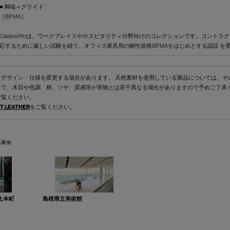
■ 脚端＝グライド
［BIFMA］
Cassina Proは、ワークプレイスやホスピタリティ分野向けのコレクションです。コント
応するために厳しい試験を経て、オフィス家具用の耐性規格BIFMAをはじめとする認証 を
くデザイン・仕様を変更する場合があります。 天然素材を使用している製品については、そ
して、木目や色調、柄、ツヤ、質感等が実物とは若干異なる場合がありますので予めご了承
ご覧ください。
T LEATHER
をご覧ください。
品事例
上本町
島根県立美術館