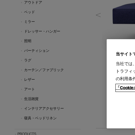
アウトドア
ベッド
ミラー
ドレッサー・ハンガー
照明
パーティション
当サイト
ラグ
当社では
カーテン／ファブリック
トラフィ
の利用条
レザー
「Cook
アート
※廃盤サイズ
生活雑貨
インテリアアクセサリー
寝具・ベッドリネン
PRODUCTS