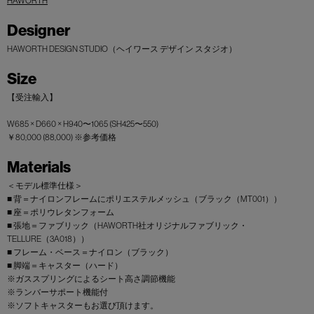
HAWORTH
Designer
HAWORTH DESIGN STUDIO（ヘイワース デザイン スタジオ）
Size
【受注輸入】
W685 × D660 × H940〜1065 (SH425〜550)
￥80,000 (88,000) ※参考価格
Materials
＜モデル標準仕様＞
■ 背＝ナイロンフレームにポリエステルメッシュ（ブラック（MT001））
■ 座＝ポリウレタンフォーム
■ 張地＝ファブリック（HAWORTH社オリジナルファブリック・
TELLURE（3A018））
■ フレーム・ベース＝ナイロン（ブラック）
■ 脚端＝キャスター（ハード）
※ガススプリングによるシート高さ調節機能
※ランバーサポート機能付
※ソフトキャスターもお選び頂けます。