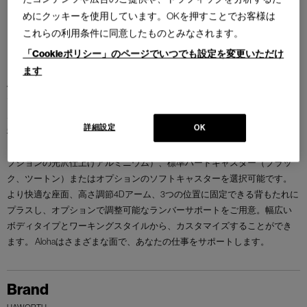
めにクッキーを使用しています。OKを押すことでお客様は
これらの利用条件に同意したものとみなされます。
「Cookieポリシー」のページでいつでも設定を変更いただけ
ます
Alohaは、デスクチェアをより直感的に、そして目的に適うようにしまし
た。 Aloha Activeは、考え抜かれたデザインと革新的な重量駆動メカニズ
ムで、品質、快適さともに一切の妥協のない座り心地を可能にします。6
詳細設定
OK
種の印象的なメッシュシェード、2色のアクセントカラー（ブラック、フ
ォグ）、2色のベース（標準のブラックとプラスチックフォグ、またはオ
プションの光沢仕上げアルミニウム）、標準ハードキャスター（ブラッ
ク、ツートン）またはオプションのソフトキャスターを選択可能です。
より快適な座面、高さ調節4Dアーム、3つの位置に固定できる背もたれに
プラスし、オプションで調整可能なランバーサポートをご用意。幅広い
ボディタイプとワーキングスタイルから、カスタマイズすることができ
ます。 Alohaはさまざまな面で、あなたの仕事をサポートします。
Brand