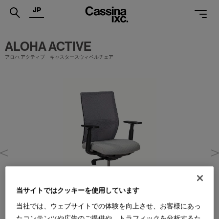
JP
.
ALOHA ACTIVE
PRODUCTS
アロハ アクティブ キャスタースウィベルチェア
SERVICES
PROJECTS
MAGAZINE
SUPPORT
SHOPS
CATALOGUES
当サイトではクッキーを使用しています
PROFESSIONAL
当社では、ウェブサイトでの体験を向上させ、お客様にあっ
ONLINE STORE
お問合せ
たコンテンツや広告のご提供や、トラフィックを分析するた