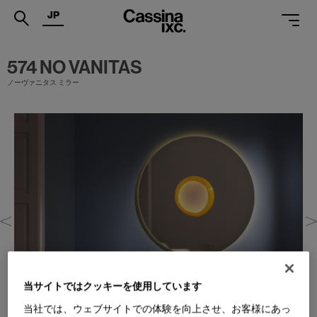
JP
.
574 NO VANITAS
ノーヴァニタス ミラー
PRODUCTS
SERVICES
PROJECTS
MAGAZINE
SUPPORT
SHOPS
CATALOGUES
当サイトではクッキーを使用しています
PROFESSIONAL
当社では、ウェブサイトでの体験を向上させ、お客様にあっ
ONLINE STORE
お問合せ