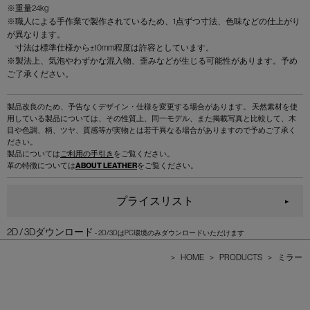
※重量24kg
※職人による手作業で製作されているため、1点ずつ寸法、色味などの仕上がり
が異なります。
寸法は標準仕様から±10mm程度は許容としています。
※製法上、気泡やわずかな混入物、歪みなどが生じる可能性があります。予め
ご了承ください。
製品改良のため、予告なくデザイン・仕様を変更する場合があります。 天然素材を使
用している製品については、その性質上、同一モデル、また掲載写真と比較して、木
目や色調、柄、ツヤ、質感等が実物とは若干異なる場合がありますので予めご了承く
ださい。
製品については
ご利用の手引き
をご覧ください。
革の特徴については
ABOUT LEATHER
をご覧ください。
プライスリスト
2D / 3Dダウンロード
>
HOME
>
PRODUCTS
>
ミラー