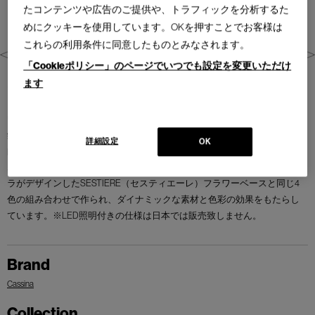
たコンテンツや広告のご提供や、トラフィックを分析するた
ッド
めにクッキーを使用しています。OKを押すことでお客様は
これらの利用条件に同意したものとみなされます。
「Cookieポリシー」のページでいつでも設定を変更いただけ
ます
その名前が表現しているように、虚栄心を排除する、型破りでありなが
ら洗練されたミラーをパトリシア・ウルキオラが​​​​デザインしました。広
い外周に姿を映し出し、中心にはガラス職人が複雑な工程で手作りした
鋳造ガラスのムリーナを配置しています。ベネツィア・ムラーノの伝統
詳細設定
OK
的なガラス紐である「モリーサ」にはストライプのモチーフが刻まれ、
ムリーナ本体の外周に手作業で施されています。また、同じくウルキオ
ラがデザインしたSESTIERE（セスティエーレ）フラワーベースと同じ4
色の組み合わせで作られ、ダイナミックな素材と色彩の効果をもたらし
ています。※LED照明付きの仕様は日本では販売致しません。
Brand
Cassina
Collection