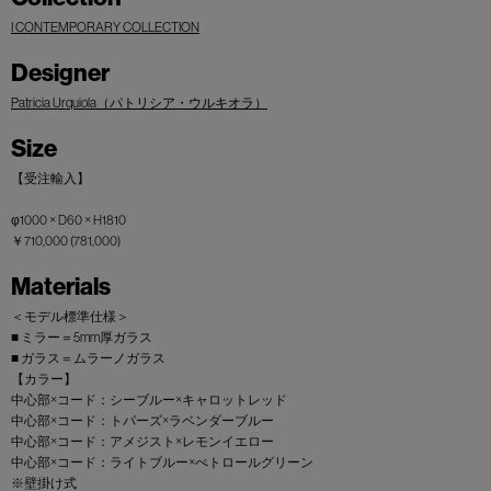
I CONTEMPORARY COLLECTION
Designer
Patricia Urquiola（パトリシア・ウルキオラ）
Size
【受注輸入】
φ1000 × D60 × H1810
￥710,000 (781,000)
Materials
＜モデル標準仕様＞
■ ミラー＝5mm厚ガラス
■ ガラス＝ムラーノガラス
【カラー】
中心部×コード：シーブルー×キャロットレッド
中心部×コード：トパーズ×ラベンダーブルー
中心部×コード：アメジスト×レモンイエロー
中心部×コード：ライトブルー×ぺトロールグリーン
※壁掛け式