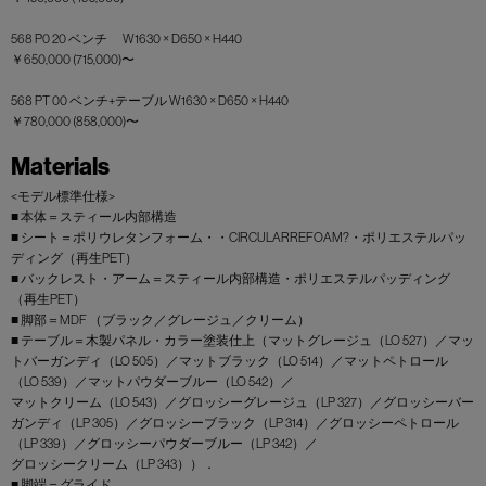
568 P0 20 ベンチ W1630 × D650 × H440
￥650,000 (715,000)〜
568 PT 00 ベンチ+テーブル W1630 × D650 × H440
￥780,000 (858,000)〜
Materials
<モデル標準仕様>
■ 本体＝スティール内部構造
■ シート＝ポリウレタンフォーム・・CIRCULARREFOAM?・ポリエステルパッ
ディング（再生PET）
■ バックレスト・アーム＝スティール内部構造・ポリエステルパッディング
（再生PET）
■ 脚部＝MDF （ブラック／グレージュ／クリーム）
■ テーブル＝木製パネル・カラー塗装仕上（マットグレージュ（LO 527）／マッ
トバーガンディ（LO 505）／マットブラック（LO 514）／マットペトロール
（LO 539）／マットパウダーブルー（LO 542）／
マットクリーム（LO 543）／グロッシーグレージュ（LP 327）／グロッシーバー
ガンディ（LP 305）／グロッシーブラック（LP 314）／グロッシーペトロール
（LP 339）／グロッシーパウダーブルー（LP 342）／
グロッシークリーム（LP 343））．
■ 脚端＝グライド