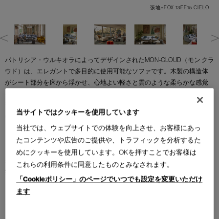
張地=FOX 13FF15 CIELO
パトリシア・ウルキオラによってデザインされたMON-CLOUD（モン クラ
ウド）は、エレガントで多目的に使用可能なソファです。木製の構造体
がシート部分を床から浮かせ、心地よい軽さと雲のような柔らかな感覚
を与えます。ソファの輪郭を包み込む張地には、シルエットの美しさを
引き立てる独特の折り目。背もたれのクッションはステッチが特徴で、
当サイトではクッキーを使用しています
各モジュールにユニークで洗練された美しさをもたらします。 ポリウレ
タンの使用を最小限に抑えるため、金属製のフレームに再生PET繊維の大
当社では、ウェブサイトでの体験を向上させ、お客様にあっ
きなキルティングパッドを被せて背もたれとアームレストを羽毛布団の
たコンテンツや広告のご提供や、トラフィックを分析するた
ように包み、シートクッションも再生PET繊維を使用しています。尚且つ
めにクッキーを使用しています。OKを押すことでお客様は
わずかに使用しているポリウレタンは、リサイクルされたポリオールの
これらの利用条件に同意したものとみなされます。
割合が高いCIRCULARREFOAM®を採用。また、接着部分がないため、ラ
「Cookieポリシー」のページでいつでも設定を変更いただけ
イフサイクルの終了時には完全に分解することができます。
ます
Brand