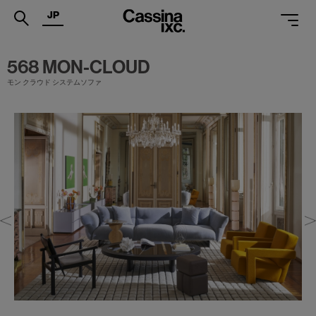
JP
.
568 MON-CLOUD
モン クラウド システムソファ
PRODUCTS
SERVICES
PROJECTS
MAGAZINE
SUPPORT
SHOPS
CATALOGUES
PROFESSIONAL
ONLINE STORE
お問合せ