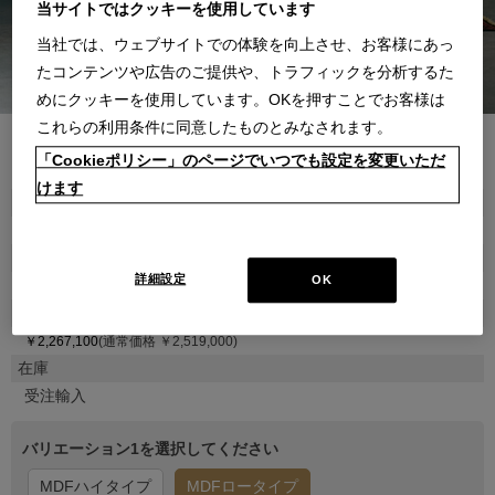
当サイトではクッキーを使用しています
当社では、ウェブサイトでの体験を向上させ、お客様にあっ
たコンテンツや広告のご提供や、トラフィックを分析するた
めにクッキーを使用しています。OKを押すことでお客様は
これらの利用条件に同意したものとみなされます。
「Cookieポリシー」のページでいつでも設定を変更いただ
●
●
●
●
●
●
●
●
けます
商品属性
家具
品番
詳細設定
OK
1CAG1200001000000000
販売価格
￥2,267,100
(通常価格 ￥2,519,000)
在庫
受注輸入
バリエーション1を選択してください
MDFハイタイプ
MDFロータイプ