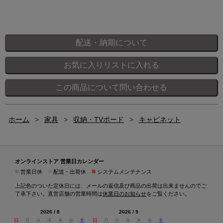
ホーム
>
家具
>
収納・TVボード
>
キャビネット
オンラインストア 営業日カレンダー
■
■
■
営業日休
配送・出荷休
システムメンテナンス
上記色のついた定休日には、メールの返信及び商品の出荷は出来ませんのでご
了承下さい。直営店舗の営業時間は
休業日のお知らせ
をご覧ください。
2026 / 8
2026 / 9
日
月
火
水
木
金
土
日
月
火
水
木
金
土