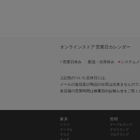
オンラインストア 営業日カレンダー
■
営業日休み
■
配送・出荷休み
■
システムメ
上記色のついた定休日には、
メールの返信及び商品の出荷は出来ませんので
各店舗の営業時間は
休業日のお知らせ
をご覧く
家具
照明
ソファ
テーブルランプ
テーブル
デスクランプ
デスク
フロアランプ
チェア