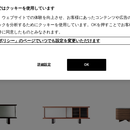
ではクッキーを使用しています
、ウェブサイトでの体験を向上させ、お客様にあったコンテンツや広告
ックを分析するためにクッキーを使用しています。OKを押すことでお客
件に同意したものとみなされます。
ieポリシー」のページでいつでも設定を変更いただけます
PLATO【受注輸入】
555 HAYAM
ネット
プラトー キャビネット
ハヤマ コン
￥1,826,000～
￥1,903,000
詳細設定
￥1,287,000
OK
(通常価格
￥1,430