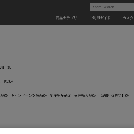
商品カテゴリ
ご利用ガイド
カスタ
詳細一覧
)
IXC(5)
(3)
キャンペーン対象品(5)
受注生産品(2)
受注輸入品(5)
【納期 1-2週間】(3)
【