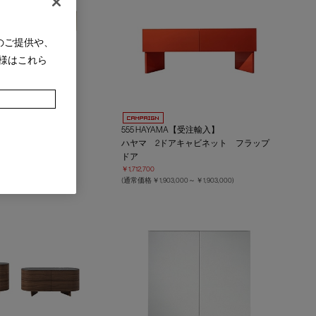
のご提供や、
様はこれら
A【受注輸入】
555 HAYAMA【受注輸入】
ソール フラップドア
ハヤマ 2ドアキャビネット フラップ
ドア
,000～
￥1,430,000
)
￥1,712,700
(通常価格
￥1,903,000～
￥1,903,000
)