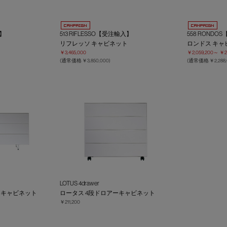
入】
513 RIFLESSO【受注輸入】
558 ROND
ト
リフレッソ キャビネット
ロンドス キャ
￥3,465,000
￥2,059,200～
￥2,
(通常価格 ￥3,850,000)
(通常価格
￥2,288
LOTUS 4drawer
ーキャビネット
ロータス 4段ドロアーキャビネット
￥211,200