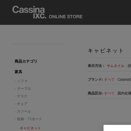
キャビネット
商品カテゴリ
表示方法：
サムネイル
家具
すべて
Cassina(5
ソファ
テーブル
すべて
国内在庫品
デスク
チェア
スツール
収納・TVボード
キャビネット