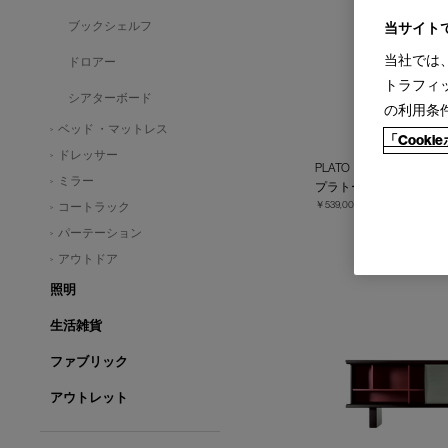
ブックシェルフ
当サイト
当社では
ドロアー
トラフィ
シアターボード
の利用条
ベッド ・マットレス
「Cook
ドレッサー
PLATO【受注輸入】
ミラー
プラトー サイドキャビ
￥539,000～
￥594,000
コートラック
パーテーション
アウトドア
照明
生活雑貨
ファブリック
アウトレット