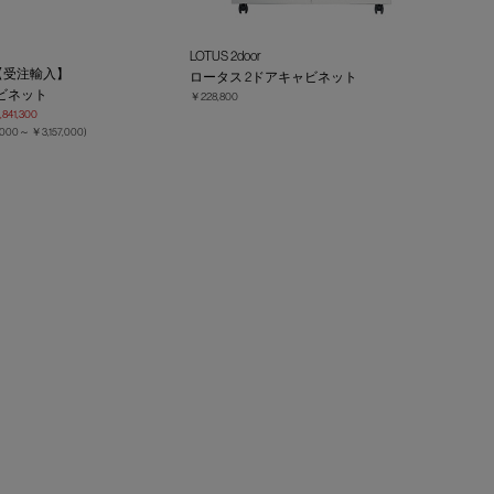
LOTUS 2door
OS【受注輸入】
ロータス 2ドアキャビネット
ビネット
￥228,800
841,300
,000～
￥3,157,000
)