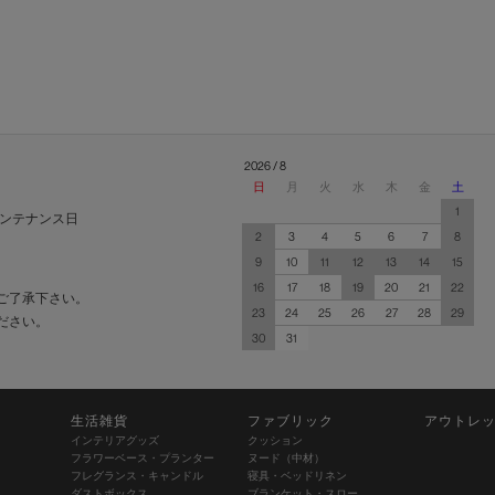
2026 / 8
日
月
火
水
木
金
土
1
ンテナンス日
2
3
4
5
6
7
8
9
10
11
12
13
14
15
16
17
18
19
20
21
22
ご了承下さい。
23
24
25
26
27
28
29
ださい。
30
31
生活雑貨
ファブリック
アウトレ
インテリアグッズ
クッション
フラワーベース・プランター
ヌード（中材）
フレグランス・キャンドル
寝具・ベッドリネン
ダストボックス
ブランケット・スロー