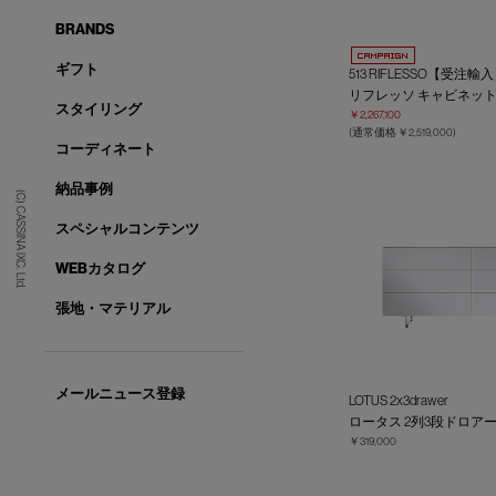
BRANDS
ギフト
513 RIFLESSO【受注輸
リフレッソ キャビネッ
スタイリング
￥2,267,100
(通常価格 ￥2,519,000)
コーディネート
納品事例
(C) CASSINA IXC. Ltd.
スペシャルコンテンツ
WEBカタログ
張地・マテリアル
メールニュース登録
LOTUS 2x3drawer
ロータス 2列3段ドロア
￥319,000