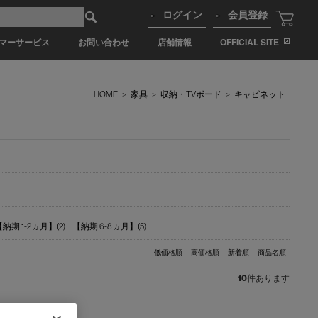
ログイン
会員登録
マーサービス
お問い合わせ
店舗情報
OFFICIAL SITE
HOME
>
家具
>
収納・TVボード
>
キャビネット
納期 1-2ヵ月】(2)
【納期 6-8ヵ月】(5)
低価格順
高価格順
新着順
商品名順
10
件あります