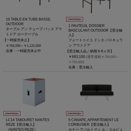
10 TABLE EN TUBE BASSE,
OUTDOOR
1 FAUTEUIL DOSSIER
ターブル アン テューブ バッス アウ
BASCULANT OUTDOOR【受注輸
トドア ローテーブル
入】
【一時販売休止】
フォートゥイユ ドシエ バスキュラ
ン アウトドア
￥792,000～
￥1,122,000
在庫：一時販売休止中
【受注輸入品／納期 6-8ヵ月】
￥683,100
(通常価格
￥759,000～
)
￥759,000
在庫：受注輸入
LC14 TABOURET NANTES
5 CANAPE, APPARTEMENT LE
REZE【受注輸入】
CORBUSIER【受注輸入】
（NANTES REZE）
カナぺ アパルトマン ル・コルビュ