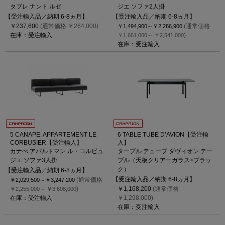
タブレ ナント ルゼ
ジエ ソファ2人掛
【受注輸入品／納期 6-8ヵ月】
【受注輸入品／納期 6-8ヵ月】
￥237,600
(通常価格 ￥264,000)
(通常価格
￥1,494,900～
￥2,286,900
在庫：受注輸入
)
￥1,661,000～
￥2,541,000
在庫：受注輸入
5 CANAPE, APPARTEMENT LE
6 TABLE TUBE D’AVION【受注輸
CORBUSIER【受注輸入】
入】
カナぺ アパルトマン ル・コルビュ
ターブル テューブ ダヴィオン テー
ジエ ソファ3人掛
ブル（天板クリアーガラス×ブラッ
ク）
【受注輸入品／納期 6-8ヵ月】
【受注輸入品／納期 6-8ヵ月】
(通常価格
￥2,029,500～
￥3,247,200
)
￥1,168,200
(通常価格
￥2,255,000～
￥3,608,000
在庫：受注輸入
￥1,298,000)
在庫：受注輸入