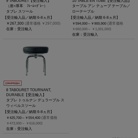
9 TABOURET【受注輸入】
10 TABLE EN TUBE【受注輸入品】
（座=厚革 ﾌﾚｰﾑ=ｸﾞﾚｰ）
ターブル アン テューブ テーブル／
タブレ スツール
ローテーブル
【受注輸入品／納期 6-8ヵ月】
【受注輸入品／納期 6-8ヵ月】
￥267,300
(通常価格 ￥297,000)
(通常価格
￥594,000～
￥900,900
在庫：受注輸入
)
￥660,000～
￥1,001,000
在庫：受注輸入
8 TABOURET TOURNANT,
DURABLE【受注輸入】
タブレ トゥルナン デュラーブル ス
ウィベルスツール
【受注輸入品／納期 6-8ヵ月】
(通常価格
￥425,700～
￥554,400
)
￥473,000～
￥616,000
在庫：受注輸入