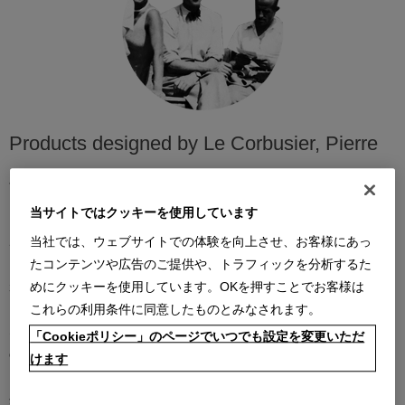
Products designed by Le Corbusier, Pierre
Jeanneret, Charlotte Perriand
当サイトではクッキーを使用しています
1964年、ル・コルビュジエと共作者らが存命の頃、カッシーナは
ル・コルビュジエ、ピエール・ジャンヌレ、シャルロット・ぺリア
当社では、ウェブサイトでの体験を向上させ、お客様にあっ
ンによる4つのモデルの復刻生産を始める契約を結びました。 これ
たコンテンツや広告のご提供や、トラフィックを分析するた
がカッシーナのイ・マエストリコレクションの始まりです。 これに
めにクッキーを使用しています。OKを押すことでお客様は
より、ル・コルビュジエはイタリア企業の工業技術に対する国際的
これらの利用条件に同意したものとみなされます。
な高い評価を示しました。 カッシーナは、当時は珍しかったこれら
「Cookieポリシー」のページでいつでも設定を変更いただ
の革新的なアイテムを生産するという挑戦をすぐに受け入れ、長年
けます
にわたって一連の技術革新を導入し、小規模の手工業生産から工業
生産のプロセスにまで進歩させました。 こうして、ミラノ郊外のメ