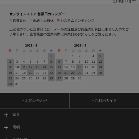
13
件あります
オンラインストア 営業日カレンダー
■
■
■
営業日休
配送・出荷休
システムメンテナンス
上記色のついた定休日には、メールの返信及び商品の出荷は出来ませんのでご
了承下さい。直営店舗の営業時間は
休業日のお知らせ
をご覧ください。
2026 / 8
2026 / 9
日
月
火
水
木
金
土
日
月
火
水
木
金
土
1
1
2
3
4
5
2
3
4
5
6
7
8
6
7
8
9
10
11
12
9
10
11
12
13
14
15
13
14
15
16
17
18
19
16
17
18
19
20
21
22
20
21
22
23
24
25
26
23
24
25
26
27
28
29
27
28
29
30
30
31
> お問い合わせ
> ご利用ガイド
家具
照明