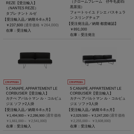
（クロームフレーム 仔牛毛皮/白
REZE【受注輸入】
黒茶混）
（NANTES REZE）
フォートゥイユ ドシエ バスキュラ
タブレ ナント ルゼ
ン スリングチェア
【受注輸入品／納期 6-8ヵ月】
【受注発注品／納期 都度確認】
￥237,600
(通常価格 ￥264,000)
￥891,000
在庫：受注輸入
在庫：受注発注
5 CANAPE, APPARTEMENT LE
5 CANAPE, APPARTEMENT LE
CORBUSIER【受注輸入】
CORBUSIER【受注輸入】
カナぺ アパルトマン ル・コルビュ
カナぺ アパルトマン ル・コルビュ
ジエ ソファ2人掛
ジエ ソファ3人掛
【受注輸入品／納期 6-8ヵ月】
【受注輸入品／納期 6-8ヵ月】
(通常価格
(通常価格
￥1,494,900～
￥2,286,900
￥2,029,500～
￥3,247,200
)
)
￥1,661,000～
￥2,541,000
￥2,255,000～
￥3,608,000
在庫：受注輸入
在庫：受注輸入