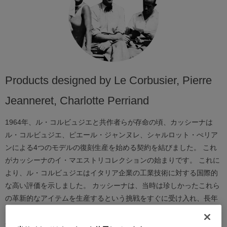
Products designed by Le Corbusier, Pierre
Jeanneret, Charlotte Perriand
1964年、ル・コルビュジエと共作者らが存命の頃、カッシーナは
ル・コルビュジエ、ピエール・ジャンヌレ、シャルロット・ぺリア
ンによる4つのモデルの復刻生産を始める契約を結びました。 これ
がカッシーナのイ・マエストリコレクションの始まりです。 これに
より、ル・コルビュジエはイタリア企業の工業技術に対する国際的
な高い評価を示しました。 カッシーナは、当時は珍しかったこれら
の革新的なアイテムを生産するという挑戦をすぐに受け入れ、長年
にわたって一連の技術革新を導入し、小規模の手工業生産から工業
生産のプロセスにまで進歩させました。 こうして、ミラノ郊外のメ