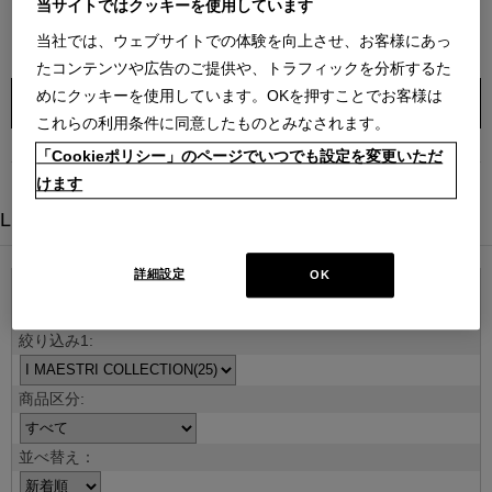
当サイトではクッキーを使用しています
ダで生産されたこれらのプロダクトが、世界中でアイコンとして親
当社では、ウェブサイトでの体験を向上させ、お客様にあっ
しまれています。
たコンテンツや広告のご提供や、トラフィックを分析するた
めにクッキーを使用しています。OKを押すことでお客様は
DESIGNERS
これらの利用条件に同意したものとみなされます。
「Cookieポリシー」のページでいつでも設定を変更いただ
けます
LINE UP
詳細設定
OK
並べ替え：