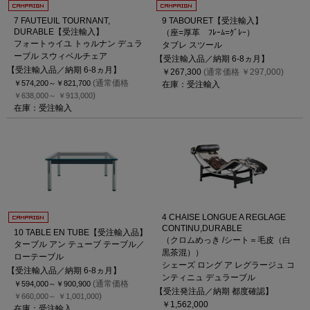
7 FAUTEUIL TOURNANT,
9 TABOURET【受注輸入】
DURABLE【受注輸入】
（座=厚革 ﾌﾚｰﾑ=ｸﾞﾚｰ）
フォートゥイユ トゥルナン デュラ
タブレ スツール
ーブル スウィベルチェア
【受注輸入品／納期 6-8ヵ月】
【受注輸入品／納期 6-8ヵ月】
￥267,300
(通常価格 ￥297,000)
(通常価格
￥574,200～
￥821,700
在庫：受注輸入
)
￥638,000～
￥913,000
在庫：受注輸入
4 CHAISE LONGUE A REGLAGE
CONTINU,DURABLE
10 TABLE EN TUBE【受注輸入品】
（クロムめっき /シート＝毛皮（白
ターブル アン テューブ テーブル／
黒茶混））
ローテーブル
シェーズ ロング ア レグラージュ コ
【受注輸入品／納期 6-8ヵ月】
ンティニュ デュラーブル
(通常価格
￥594,000～
￥900,900
【受注発注品／納期 都度確認】
)
￥660,000～
￥1,001,000
￥1,562,000
在庫：受注輸入