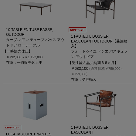
10 TABLE EN TUBE BASSE,
OUTDOOR
1 FAUTEUIL DOSSIER
ターブル アン テューブ バッス アウ
BASCULANT OUTDOOR【受注輸
トドア ローテーブル
入】
【一時販売休止】
フォートゥイユ ドシエ バスキュラ
ン アウトドア
￥792,000～
￥1,122,000
在庫：一時販売休止中
【受注輸入品／納期 6-8ヵ月】
￥683,100
(通常価格
￥759,000～
)
￥759,000
在庫：受注輸入
1 FAUTEUIL DOSSIER
BASCULANT
LC14 TABOURET NANTES