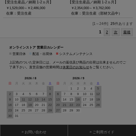
【受注生産品／納期 1-2ヵ月】
【受注生産品／納期 1-2ヵ月】
￥1,529,000～
￥2,486,000
￥2,354,000～
￥3,762,000
在庫：受注生産
在庫：受注生産（部材欠品中）
[1～24件]
25
件あります
1
2
次
最後
オンラインストア 営業日カレンダー
■
■
■
営業日休
配送・出荷休
システムメンテナンス
上記色のついた定休日には、メールの返信及び商品の出荷は出来ませんのでご
了承下さい。直営店舗の営業時間は
休業日のお知らせ
をご覧ください。
2026 / 8
2026 / 9
日
月
火
水
木
金
土
日
月
火
水
木
金
土
1
1
2
3
4
5
2
3
4
5
6
7
8
6
7
8
9
10
11
12
9
10
11
12
13
14
15
13
14
15
16
17
18
19
16
17
18
19
20
21
22
20
21
22
23
24
25
26
23
24
25
26
27
28
29
27
28
29
30
30
31
> お問い合わせ
> ご利用ガイド