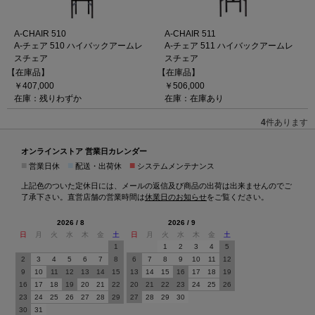
A-CHAIR 510
A-CHAIR 511
A-チェア 510 ハイバックアームレ
A-チェア 511 ハイバックアームレ
スチェア
スチェア
【在庫品】
【在庫品】
￥407,000
￥506,000
在庫：残りわずか
在庫：在庫あり
4
件あります
オンラインストア 営業日カレンダー
■
■
■
営業日休
配送・出荷休
システムメンテナンス
上記色のついた定休日には、メールの返信及び商品の出荷は出来ませんのでご
了承下さい。直営店舗の営業時間は
休業日のお知らせ
をご覧ください。
2026 / 8
2026 / 9
日
月
火
水
木
金
土
日
月
火
水
木
金
土
1
1
2
3
4
5
2
3
4
5
6
7
8
6
7
8
9
10
11
12
9
10
11
12
13
14
15
13
14
15
16
17
18
19
16
17
18
19
20
21
22
20
21
22
23
24
25
26
23
24
25
26
27
28
29
27
28
29
30
30
31