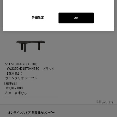
並べ替え：
詳細設定
OK
1
件あります
511 VENTAGLIO（BK）
（W2350xD1570xH730 ブラック
【在庫色】）
ヴェンタリオ テーブル
【在庫品】
￥3,047,000
在庫：在庫なし
1
件あります
オンラインストア 営業日カレンダー