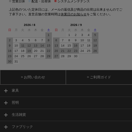
■
■
■
営業日休
配送・出荷休
システムメンテナンス
上記色のついた定休日には、メールの返信及び商品の出荷は出来ませんのでご
了承下さい。直営店舗の営業時間は
休業日のお知らせ
をご覧ください。
2026 / 8
2026 / 9
日
月
火
水
木
金
土
日
月
火
水
木
金
土
1
1
2
3
4
5
2
3
4
5
6
7
8
6
7
8
9
10
11
12
9
10
11
12
13
14
15
13
14
15
16
17
18
19
16
17
18
19
20
21
22
20
21
22
23
24
25
26
23
24
25
26
27
28
29
27
28
29
30
30
31
> お問い合わせ
> ご利用ガイド
家具
照明
生活雑貨
ファブリック