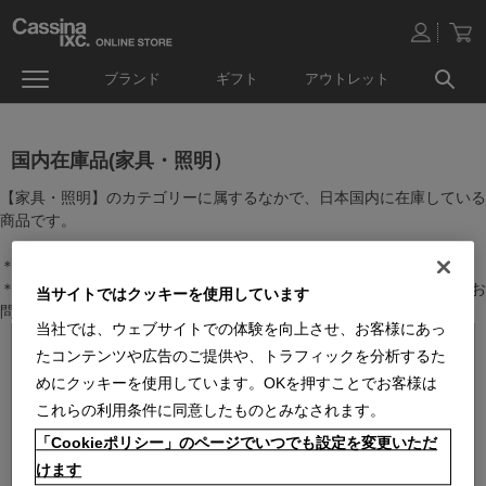
ブランド
ギフト
アウトレット
国内在庫品(家具・照明）
【家具・照明】のカテゴリーに属するなかで、日本国内に在庫している
商品です。
＊絞り込み機能で商品検索することができます。
＊全店舗で在庫を共有しておりますので、最新の在庫状況についてはお
当サイトではクッキーを使用しています
問い合わせください。
当社では、ウェブサイトでの体験を向上させ、お客様にあっ
たコンテンツや広告のご提供や、トラフィックを分析するた
めにクッキーを使用しています。OKを押すことでお客様は
これらの利用条件に同意したものとみなされます。
「Cookieポリシー」のページでいつでも設定を変更いただ
けます