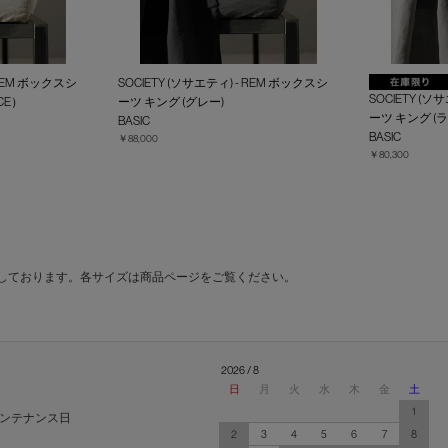
 REM ボックスシ
SOCIETY (ソサエティ) - REM ボックスシ
SOCIETY (ソ
CE）
ーツ キング (グレー)
ーツ キング (
BASIC
BASIC
￥88,000
￥80,300
しております。各サイズは商品ページをご覧ください。
2026 / 8
日
月
火
水
木
金
土
1
ンテナンス日
2
3
4
5
6
7
8