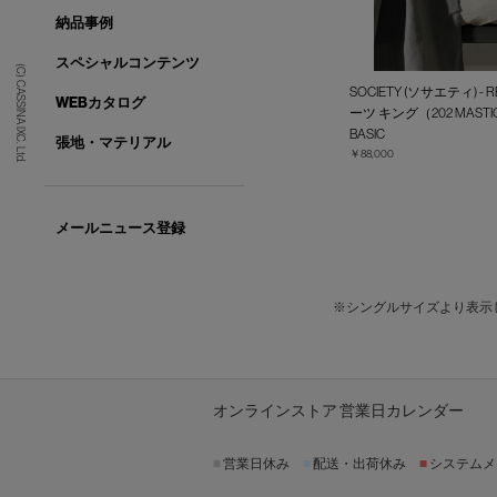
納品事例
スペシャルコンテンツ
(C) CASSINA IXC. Ltd.
SOCIETY (ソサエティ) -
WEBカタログ
ーツ キング（202 MASTI
BASIC
張地・マテリアル
￥88,000
メールニュース登録
※シングルサイズより表示
オンラインストア 営業日カレンダー
■
営業日休み
■
配送・出荷休み
■
システムメ