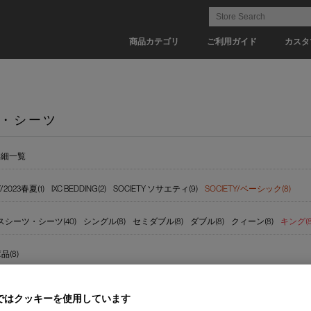
商品カテゴリ
ご利用ガイド
カスタ
・シーツ
詳細一覧
/2023春夏(1)
IXC BEDDING(2)
SOCIETY ソサエティ(9)
SOCIETY/ベーシック(8)
シーツ・シーツ(40)
シングル(8)
セミダブル(8)
ダブル(8)
クィーン(8)
キング(8
(8)
ではクッキーを使用しています