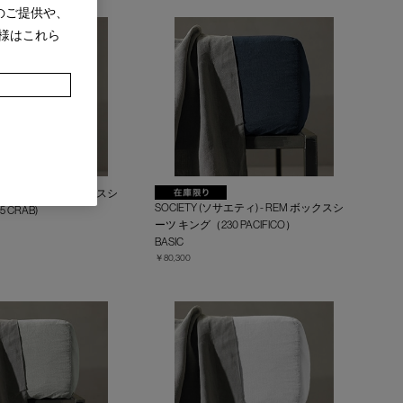
のご提供や、
様はこれら
サエティ) - REM ボックスシ
SOCIETY (ソサエティ) - REM ボックスシ
 CRAB)
ーツ キング（230 PACIFICO）
BASIC
￥80,300