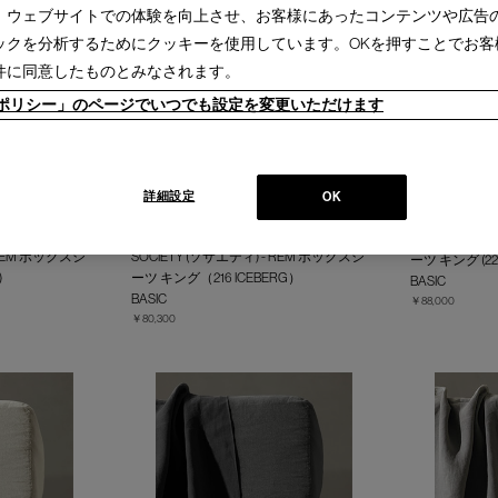
、ウェブサイトでの体験を向上させ、お客様にあったコンテンツや広告
ックを分析するためにクッキーを使用しています。OKを押すことでお客
件に同意したものとみなされます。
ieポリシー」のページでいつでも設定を変更いただけます
詳細設定
OK
SOCIETY (ソ
 REM ボックスシ
SOCIETY (ソサエティ) - REM ボックスシ
ーツ キング (225
)
ーツ キング（216 ICEBERG）
BASIC
BASIC
￥88,000
￥80,300