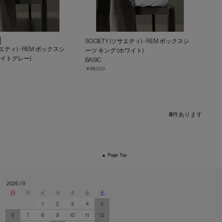
SOCIETY (ソサエティ) - REM ボックスシ
サエティ) - REM ボックスシ
ーツ キング (ホワイト)
ライトグレー)
BASIC
￥88,000
8
件あります
▲ Page Top
2026 / 9
日
月
火
水
木
金
土
1
2
3
4
5
6
7
8
9
10
11
12