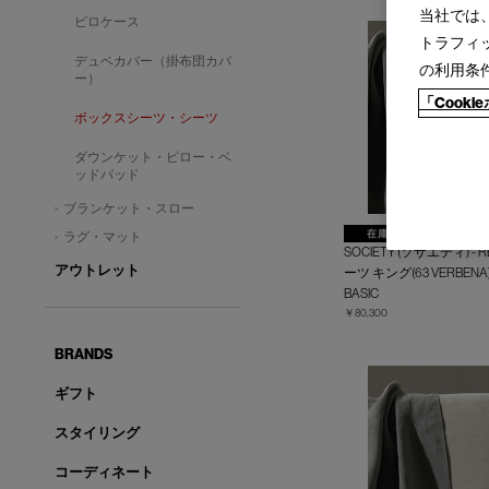
当社では
ピロケース
トラフィ
デュベカバー（掛布団カバ
の利用条
ー）
「Cook
ボックスシーツ・シーツ
ダウンケット・ピロー・ベ
ッドパッド
ブランケット・スロー
ラグ・マット
SOCIETY (ソサエティ) -
アウトレット
ーツ キング(63 VERBENA
BASIC
￥80,300
BRANDS
ギフト
スタイリング
コーディネート