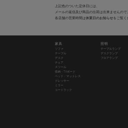
上記色のついた定休日には、
メールの返信及び商品の出荷は出来ませんので
各店舗の営業時間は
休業日のお知らせ
をご覧く
家具
照明
ソファ
テーブルランプ
テーブル
デスクランプ
デスク
フロアランプ
チェア
スツール
収納・TVボード
ベッド・マットレス
ドレッサー
ミラー
コートラック