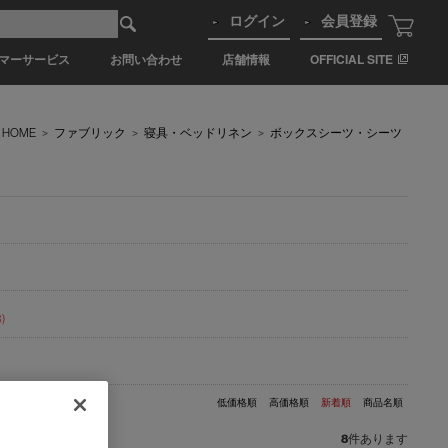
ログイン
会員登録
マーサービス
お問い合わせ
店舗情報
OFFICIAL SITE
HOME
>
ファブリック
>
寝具・ベッドリネン
>
ボックスシーツ・シーツ
)
低価格順
高価格順
新着順
商品名順
8
件あります