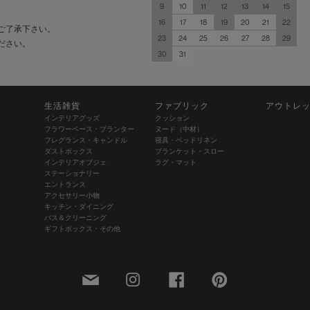
9
10
11
12
13
14
15
16
17
18
19
20
21
22
ご了承下さい。
23
24
25
26
27
28
29
ださい。
30
31
生活雑貨
ファブリック
アウトレ
インテリアグッズ
クッション
フラワーベース・プランター
ヌード（中材）
フレグランス・キャンドル
寝具・ベッドリネン
ダストボックス
ブランケット・スロー
インテリアオブジェ
ラグ・マット
ステーショナリー
エントランス
アクセサリー小物
キッチン・ダイニング
バス＆クリーニング
ギフトボックス・その他