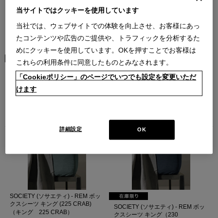
当サイトではクッキーを使用しています
当社では、ウェブサイトでの体験を向上させ、お客様にあっ
たコンテンツや広告のご提供や、トラフィックを分析するた
めにクッキーを使用しています。OKを押すことでお客様は
これらの利用条件に同意したものとみなされます。
SOCIETY (ソサエティ) - REM ボッ
SOCIETY (ソサエティ) - REM ボッ
「Cookieポリシー」のページでいつでも設定を変更いただ
クスシーツ キング(63 VERBENA)
クスシーツ キング（216
ICEBERG）
（キング 63 VERBENA）
けます
（キング 216 ICEBERG）
BASIC
BASIC
￥80,300
￥80,300
在庫：残りわずか
在庫：残りわずか
詳細設定
OK
SOCIETY (ソサエティ) - REM ボッ
クスシーツ キング (225 CRAB)
SOCIETY (ソサエティ) - REM ボッ
（キング 225 CRAB）
クスシーツ キング（230