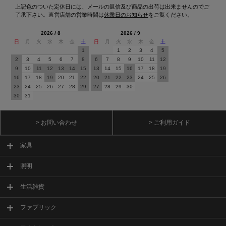
上記色のついた定休日には、メールの返信及び商品の出荷は出来ませんのでご
了承下さい。直営店舗の営業時間は
休業日のお知らせ
をご覧ください。
2026 / 8
2026 / 9
日
月
火
水
木
金
土
日
月
火
水
木
金
土
1
1
2
3
4
5
2
3
4
5
6
7
8
6
7
8
9
10
11
12
9
10
11
12
13
14
15
13
14
15
16
17
18
19
16
17
18
19
20
21
22
20
21
22
23
24
25
26
23
24
25
26
27
28
29
27
28
29
30
30
31
> お問い合わせ
> ご利用ガイド
家具
照明
生活雑貨
ファブリック