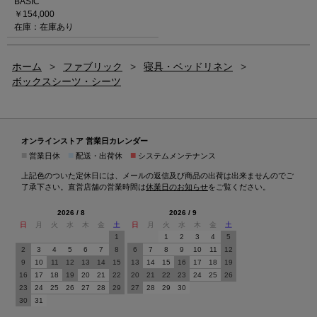
BASIC
￥154,000
在庫：在庫あり
ホーム
>
ファブリック
>
寝具・ベッドリネン
>
ボックスシーツ・シーツ
オンラインストア 営業日カレンダー
■
■
■
営業日休
配送・出荷休
システムメンテナンス
上記色のついた定休日には、メールの返信及び商品の出荷は出来ませんのでご
了承下さい。直営店舗の営業時間は
休業日のお知らせ
をご覧ください。
2026 / 8
2026 / 9
日
月
火
水
木
金
土
日
月
火
水
木
金
土
1
1
2
3
4
5
2
3
4
5
6
7
8
6
7
8
9
10
11
12
9
10
11
12
13
14
15
13
14
15
16
17
18
19
16
17
18
19
20
21
22
20
21
22
23
24
25
26
23
24
25
26
27
28
29
27
28
29
30
30
31