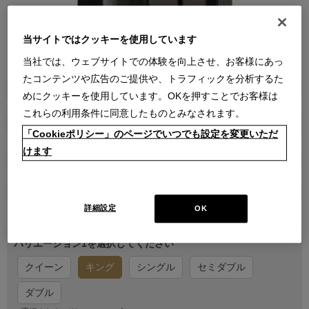
当サイトではクッキーを使用しています
当社では、ウェブサイトでの体験を向上させ、お客様にあっ
●
●
たコンテンツや広告のご提供や、トラフィックを分析するた
商品属性
めにクッキーを使用しています。OKを押すことでお客様は
雑貨
これらの利用条件に同意したものとみなされます。
品番
「Cookieポリシー」のページでいつでも設定を変更いただ
222N0490001050700000
けます
販売価格
￥88,000
在庫
詳細設定
OK
在庫あり
バリエーション1を選択してください
クイーン
キング
シングル
セミダブル
ダブル