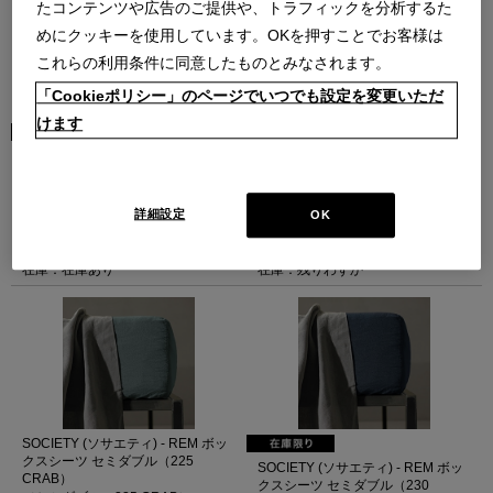
たコンテンツや広告のご提供や、トラフィックを分析するた
めにクッキーを使用しています。OKを押すことでお客様は
これらの利用条件に同意したものとみなされます。
「Cookieポリシー」のページでいつでも設定を変更いただ
けます
SOCIETY (ソサエティ) - REM ボッ
SOCIETY (ソサエティ) - REM ボッ
クスシーツ セミダブル (63
クスシーツ セミダブル（216
VERBENA)
ICEBERG）
（セミダブル 63 VERBENA）
（セミダブル 216 ICEBERG）
詳細設定
OK
BASIC
BASIC
￥63,800
￥63,800
在庫：在庫あり
在庫：残りわずか
SOCIETY (ソサエティ) - REM ボッ
クスシーツ セミダブル（225
SOCIETY (ソサエティ) - REM ボッ
CRAB）
クスシーツ セミダブル（230