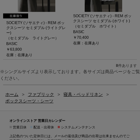
SOCIETY (ソサエティ) - REM ボッ
クスシーツ セミダブル (ホワイト)
SOCIETY (ソサエティ) - REM ボッ
（セミダブル ホワイト）
クスシーツ セミダブル (ライトグレ
BASIC
ー)
￥70,400
（セミダブル ライトグレー）
在庫：在庫あり
BASIC
￥63,800
在庫：在庫あり
8
件あります
※シングルサイズより表示しております。各サイズは商品ページをご覧
ください。
ホーム
>
ファブリック
>
寝具・ベッドリネン
>
ボックスシーツ・シーツ
オンラインストア 営業日カレンダー
■
■
■
営業日休
配送・出荷休
システムメンテナンス
上記色のついた定休日には、メールの返信及び商品の出荷は出来ませんのでご