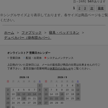
[1～24件]
54
件あります
1
2
3
次
最後
※シングルサイズより表示しております。各サイズは商品ページをご覧
ください。
ホーム
>
ファブリック
>
寝具・ベッドリネン
>
デュベカバー（掛布団カバー）
オンラインストア 営業日カレンダー
■
■
■
営業日休
配送・出荷休
システムメンテナンス
上記色のついた定休日には、メールの返信及び商品の出荷は出来ませんのでご
了承下さい。直営店舗の営業時間は
休業日のお知らせ
をご覧ください。
2026 / 8
2026 / 9
日
月
火
水
木
金
土
日
月
火
水
木
金
土
1
1
2
3
4
5
2
3
4
5
6
7
8
6
7
8
9
10
11
12
9
10
11
12
13
14
15
13
14
15
16
17
18
19
16
17
18
19
20
21
22
20
21
22
23
24
25
26
23
24
25
26
27
28
29
27
28
29
30
30
31