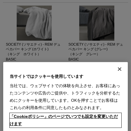
SOCIETY (ソサエティ) - REM デュ
SOCIETY (ソサエティ) - REM デュ
ベカバー キング (ホワイト)
ベカバー キング (グレー)
（キング ホワイト）
（キング グレー）
BASIC
BASIC
￥154,000
￥154,000
在庫：在庫あり
在庫：在庫なし
当サイトではクッキーを使用しています
当社では、ウェブサイトでの体験を向上させ、お客様にあっ
たコンテンツや広告のご提供や、トラフィックを分析するた
めにクッキーを使用しています。OKを押すことでお客様は
これらの利用条件に同意したものとみなされます。
SOCIETY (ソサエティ) - REM デュ
SOCIETY (ソサエティ) - REM デュ
「Cookieポリシー」のページでいつでも設定を変更いただ
ベカバー キング（202 MASTICE）
ベカバー キング（225 CRAB）
けます
（キング 202 MASTICE）
（キング 225 CRAB）