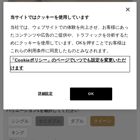
当サイトではクッキーを使用しています
当社では、ウェブサイトでの体験を向上させ、お客様にあっ
●
●
●
●
●
●
●
たコンテンツや広告のご提供や、トラフィックを分析するた
商品属性
めにクッキーを使用しています。OKを押すことでお客様は
雑貨
これらの利用条件に同意したものとみなされます。
品番
「Cookieポリシー」のページでいつでも設定を変更いただ
222N0500011000000000
けます
販売価格
￥55,000
在庫
詳細設定
OK
在庫あり
バリエーション1を選択してください
シングル
セミダブル
ダブル
クイーン
キング