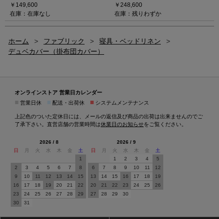
￥149,600
￥248,600
在庫：在庫なし
在庫：残りわずか
ホーム
>
ファブリック
>
寝具・ベッドリネン
>
デュベカバー（掛布団カバー）
オンラインストア 営業日カレンダー
■
■
■
営業日休
配送・出荷休
システムメンテナンス
上記色のついた定休日には、メールの返信及び商品の出荷は出来ませんのでご
了承下さい。直営店舗の営業時間は
休業日のお知らせ
をご覧ください。
2026 / 8
2026 / 9
日
月
火
水
木
金
土
日
月
火
水
木
金
土
1
1
2
3
4
5
2
3
4
5
6
7
8
6
7
8
9
10
11
12
9
10
11
12
13
14
15
13
14
15
16
17
18
19
16
17
18
19
20
21
22
20
21
22
23
24
25
26
23
24
25
26
27
28
29
27
28
29
30
30
31