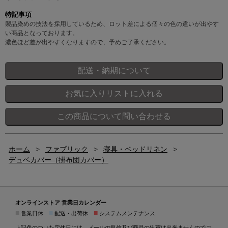
特記事項
製品染めの技法を採用しているため、ロット差による個々の色の違いが出やす
い商品となっております。
濃色ほど差が出やすくなりますので、予めご了承ください。
ホーム
>
ファブリック
>
寝具・ベッドリネン
>
デュベカバー（掛布団カバー）
オンラインストア 営業日カレンダー
■
■
■
営業日休
配送・出荷休
システムメンテナンス
上記色のついた定休日には、メールの返信及び商品の出荷は出来ませんのでご