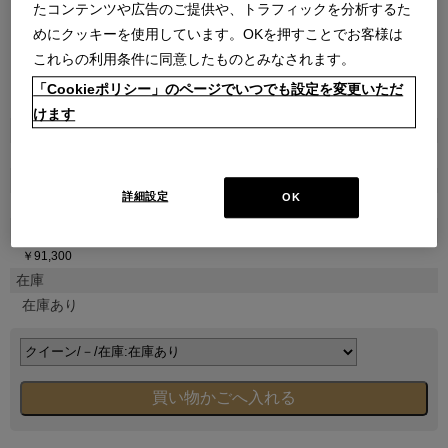
たコンテンツや広告のご提供や、トラフィックを分析するた
めにクッキーを使用しています。OKを押すことでお客様は
これらの利用条件に同意したものとみなされます。
「Cookieポリシー」のページでいつでも設定を変更いただ
●
けます
商品属性
雑貨
品番
詳細設定
OK
2220522150100010
販売価格
￥91,300
在庫
在庫あり