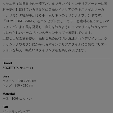
ソサエティは世界中の一流アパレルブランドやインテリアメーカーに素
材を提供し続けている世界的に名高いイタリアのテキスタイルメーカ
ー、リモンタ社が手がけるホームリネンのオリジナルブランドです。
「HOME DRESSING」をコンセプトにし、カラーと素材の全く新しいマ
ッチングによる美を発見し、自らを装うようにインテリアを装うをテー
マに作られたホームリネンのラインナップを展開しています。
上質な天然素材を使い、高度な糸染め技術と洗練されたデザインは、ク
ラッシックやモダンにかかわらずインテリアスタイルに自然なバリエー
ションを与え、幅広いスタイリングをお楽しみ頂けます。
Brand
SOCIETY(ソサエティ)
Size
クィーン：230 x 210 cm
キング：250 x 210 cm
Material
本体：100%コットン
Gift
ギフトラッピング可