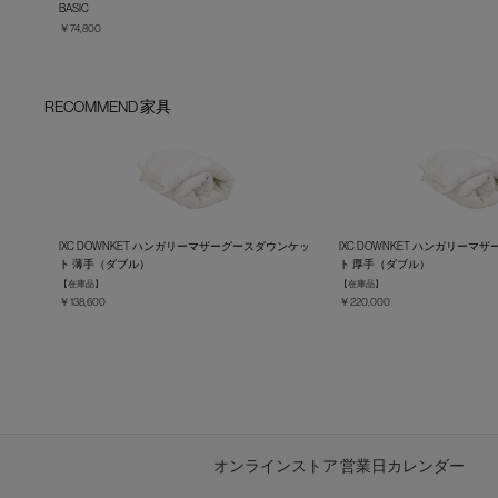
BASIC
￥74,800
RECOMMEND 家具
IXC DOWNKET ハンガリーマザーグースダウンケッ
IXC DOWNKET ハンガリー
ト 薄手（ダブル）
ト 厚手（ダブル）
【在庫品】
【在庫品】
￥138,600
￥220,000
オンラインストア 営業日カレンダー