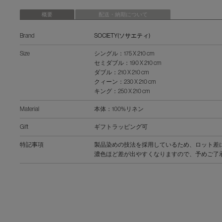
概要
配送・納期について
Brand
SOCIETY(ソサエティ)
Size
シングル：175 X 210 cm
セミダブル：190 X 210 cm
ダブル：210 X 210 cm
クィーン：230 X 210 cm
キング：250 X 210 cm
Material
本体：100%リネン
Gift
ギフトラッピング可
特記事項
製品染めの技法を採用しているため、ロット差
濃色ほど差が出やすくなりますので、予めご了