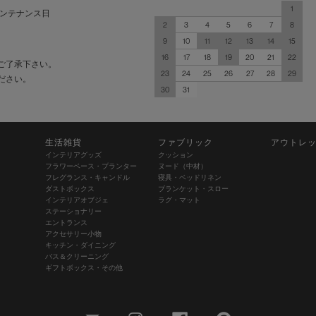
1
ンテナンス日
2
3
4
5
6
7
8
9
10
11
12
13
14
15
16
17
18
19
20
21
22
ご了承下さい。
23
24
25
26
27
28
29
ださい。
30
31
生活雑貨
ファブリック
アウトレ
インテリアグッズ
クッション
フラワーベース・プランター
ヌード（中材）
フレグランス・キャンドル
寝具・ベッドリネン
ダストボックス
ブランケット・スロー
インテリアオブジェ
ラグ・マット
ステーショナリー
エントランス
アクセサリー小物
キッチン・ダイニング
バス＆クリーニング
ギフトボックス・その他