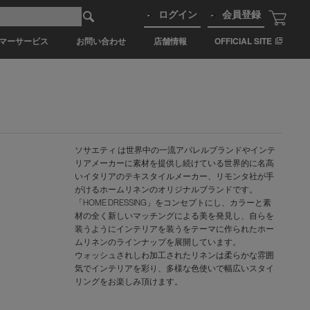
ログイン
会員登録
マーサービス
お問い合わせ
店舗情報
OFFICIAL SITE
ソサエティ は世界中の一流アパレルブランドやインテ
リアメーカーに素材を提供し続けている世界的に名高
いイタリアのテキスタイルメーカー、リモンタ社が手
がけるホームリネンのオリジナルブランドです。
「HOME DRESSING」をコンセプトにし、カラーと素
材の全く新しいマッチングによる美を発見し、自らを
装うようにインテリアを装うをテーマに作られたホー
ムリネンのラインナップを展開しています。
ウォッシュされしわ加工されたリネンは柔らかな雰囲
気でインテリアを彩り、多様な色使いで幅広いスタイ
リングをお楽しみ頂けます。