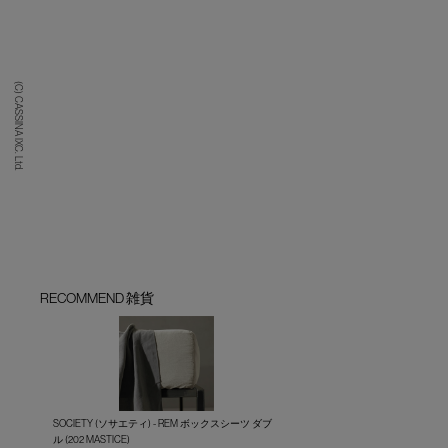
(C) CASSINA IXC. Ltd.
RECOMMEND 雑貨
SOCIETY (ソサエティ) - REM ボックスシーツ ダブ
ル (202 MASTICE)