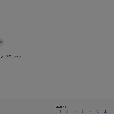
マザーグースダウンケッ
2026 / 8
日
月
火
水
木
金
土