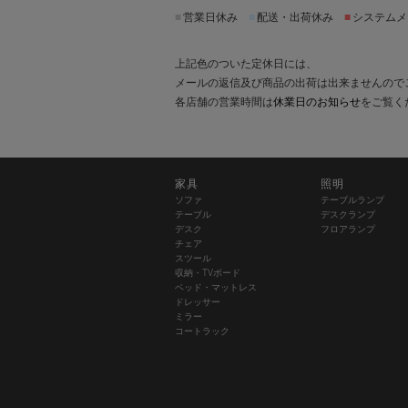
■
営業日休み
■
配送・出荷休み
■
システムメ
上記色のついた定休日には、
メールの返信及び商品の出荷は出来ませんので
各店舗の営業時間は
休業日のお知らせ
をご覧く
家具
照明
ソファ
テーブルランプ
テーブル
デスクランプ
デスク
フロアランプ
チェア
スツール
収納・TVボード
ベッド・マットレス
ドレッサー
ミラー
コートラック