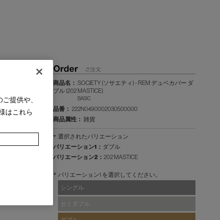
商品名：
SOCIETY (ソサエティ) - REM デュベカバー ダ
ブル (202 MASTICE)
のご提供や、
BASIC
品番：
222N0490002030500000
様はこれら
商品属性：
雑貨
選択されたバリエーション
バリエーション1：
ダブル
バリエーション2：
202 MASTICE
バリエーション1 を選択してください。
シングル
セミダブル