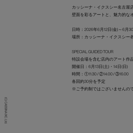
カッシーナ・イクスシー名古屋
壁面を彩るアートと、魅力的な
日時：2026年6月12日(金)～6月3
場所：カッシーナ・イクスシ
SPECIAL GUIDED TOUR
特設会場を含む店内のアート作
開催日：6月13日(土)・14日(日)
時間：①11:30 / ②14:00 / ③16:00
各回約30分を予定
※ご予約制ではございませんの
(C) CASSINA IXC. Ltd.