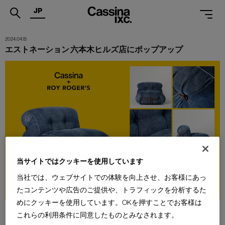
JP
.
2024.04.15
エストネーション 六本木ヒルズ店にポップアップ
PRODUCTS
SERVICES
PROJECTS
MAGAZINE
SUPPORT
SHOPS
当サイトではクッキーを使用しています
当社では、ウェブサイトでの体験を向上させ、お客様にあっ
CATALOGUES
たコンテンツや広告のご提供や、トラフィックを分析するた
めにクッキーを使用しています。OKを押すことでお客様は
PROFESSIONAL
これらの利用条件に同意したものとみなされます。
ONLINE STORE
お問合せ