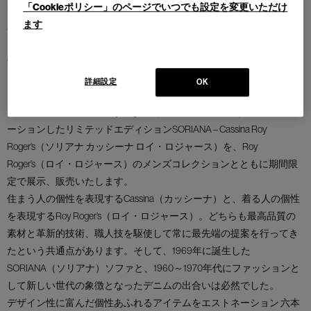
「Cookieポリシー」のページでいつでも設定を変更いただけ
ネクストスタンダードスタイルを世界に向けて東京から発信する大
ます
人のための大型専門店＜ESTNATION（エストネーション）＞は、オ
リジナルを中心にウェアやシューズ、バッグ、服飾雑貨をはじめ、
生花などギフトアイテムまで取り揃えるストアです。
詳細設定
OK
このたび、その六本木ヒルズ店にて、Cassina（カッシーナ）がイタ
リアのデニムブランドRoy Roger’s（ロイ・ロジャース）とコラボレ
ーションしたリミテッドエディションSORIANA – Cassina Roy
Roger’s（ソリアナ カッシーナ ロイ・ロジャース）を、Roy
Roger’s（ロイ・ロジャース）のメンズコレクションとともに期間限
定で展示、販売いたします。
住まう人の個性を表現するCassina（カッシーナ）と、着る人の個性
を表現するRoy Roger’s（ロイ・ロジャース）。どちらも最高品質の
素材と革新的技術、職人技を駆使して常に最先端の提案を行ってき
たという共通点があります。そして、1969年に誕生した
SORIANA（ソリアナ）ソファと、1960～1970年代にファッションと
して新しい世代の象徴となったデニムの出合いは必然でした。
デザイン性に富んだ個性あふれるアイテムをエストネーション 六本