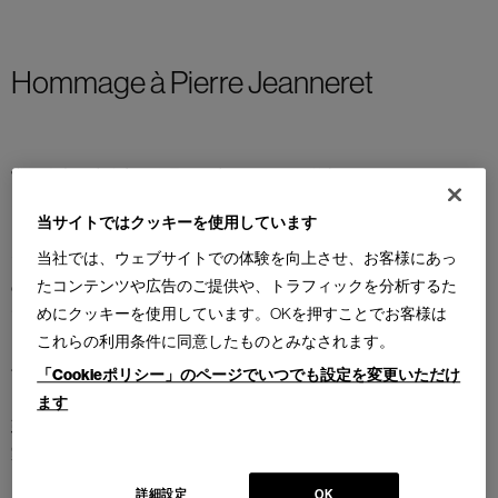
Hommage à Pierre Jeanneret
常に偉大な建築家の作品を研究することに従事してきたカッシーナ
は、ピエール・ジャンヌレへのオマージュとして発表したコレクシ
当サイトではクッキーを使用しています
ョンに、KANGAROOラウンジチェアとCIVIL BENCHを追加しまし
当社では、ウェブサイトでの体験を向上させ、お客様にあっ
た。本コレクションは、ピエール・ジャンヌレがチャンディガール
たコンテンツや広告のご提供や、トラフィックを分析するた
のためにデザインした家具を忠実に製作し一つにまとめ上げたもの
めにクッキーを使用しています。OKを押すことでお客様は
です。ピエール・ジャンヌレは地元と密接に触れ合う生活体験を通
これらの利用条件に同意したものとみなされます。
じ、モダンなヨーロッパの理想と伝統的なインドの精神を組み合わ
せ、シンプルな素材を用いて本質的なフォルムを生み出すに至りま
「Cookieポリシー」のページでいつでも設定を変更いただけ
した。彼は実際、ル・コルビュジエによって設計されたこの都市の
ます
建設においてチーフアーキテクトを務めた重要な人物であり、その
家具の大部分の著作者と考えられています。
詳細設定
OK