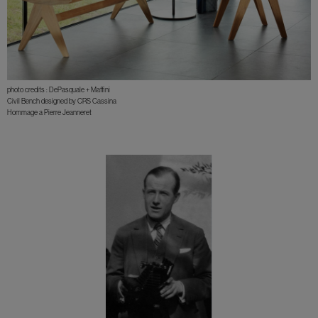
photo credits : DePasquale + Maffini
Civil Bench designed by CRS Cassina
Hommage a Pierre Jeanneret