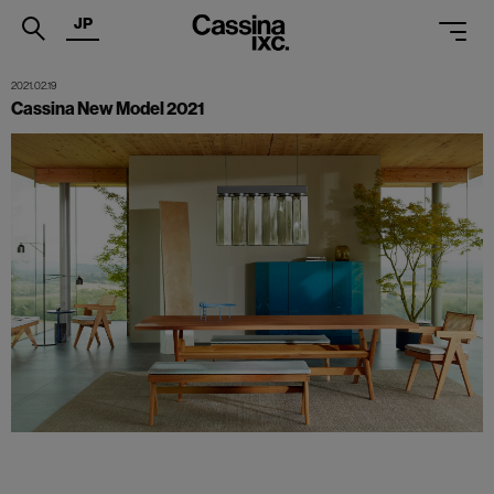
JP
.
2021.02.19
Cassina New Model 2021
PRODUCTS
SERVICES
PROJECTS
MAGAZINE
SUPPORT
SHOPS
CATALOGUES
PROFESSIONAL
ONLINE STORE
お問合せ