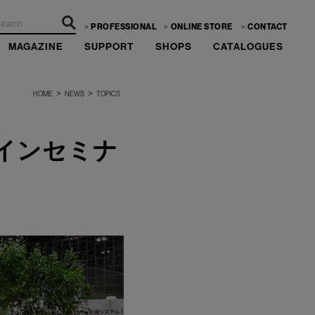
PROFESSIONAL
ONLINE STORE
CONTACT
MAGAZINE
SUPPORT
SHOPS
CATALOGUES
>
>
HOME
NEWS
TOPICS
ラインセミナ