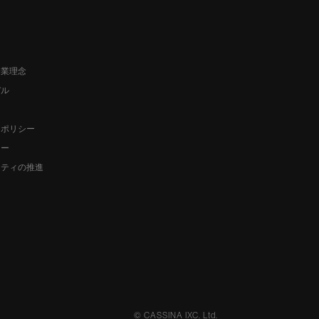
企業理念
デル
ーポリシー
シー
リティの推進
SCROLL
© CASSINA IXC. Ltd.