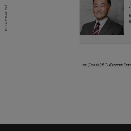
(C) CASSINA IXC. Ltd.
ixc.@work2.5 Go Beyond 