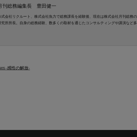
月刊総務編集長 豊田健一
株式会社リクルート、株式会社魚力で総務課長を経験後、現在は株式会社月刊総務の
研究所所長。自身の総務経験、数多くの取材を通じたコンサルティングや講演など多
Senses -感性の解放-