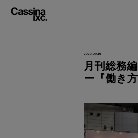
2020.09.16
月刊総務編
ー『働き